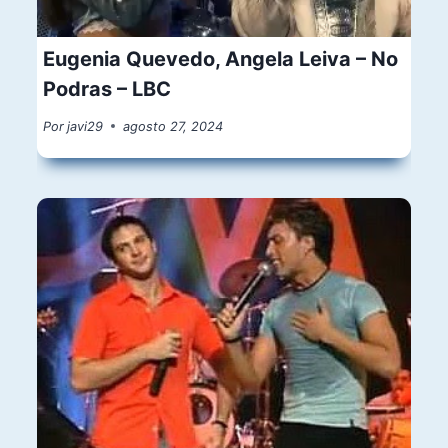
Eugenia Quevedo, Angela Leiva – No
Podras – LBC
Por
javi29
agosto 27, 2024