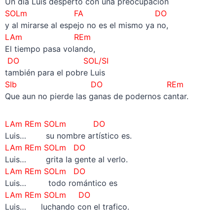
Un día Luis despertó con una preocupación
SOLm FA DO
y al mirarse al espejo no es el mismo ya no,
LAm REm
El tiempo pasa volando,
DO SOL/SI
también para el pobre Luis
SIb
DO REm
Que aun no pierde las ganas de podernos cantar.
LAm REm SOLm DO
Luis… su nombre artístico es.
LAm REm SOLm DO
Luis… grita la gente al verlo.
LAm REm SOLm DO
Luis… todo romántico es
LAm REm SOLm DO
Luis… luchando con el trafico.