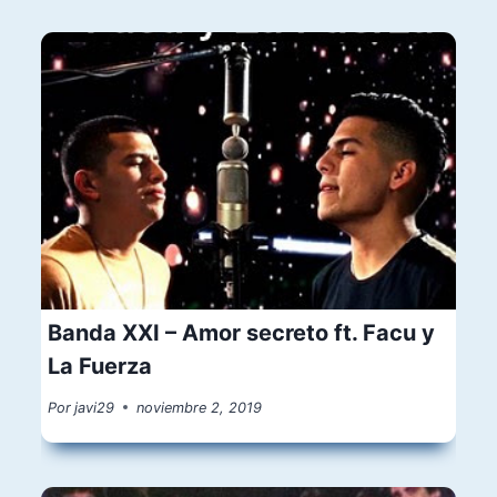
Banda XXI – Amor secreto ft. Facu y
La Fuerza
Por
javi29
noviembre 2, 2019