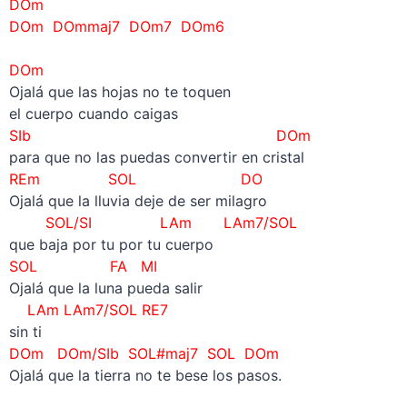
DOm
DOm DOmmaj7 DOm7 DOm6
–
DOm
Ojalá que las hojas no te toquen
el cuerpo cuando caigas
SIb
DOm
para que no las puedas convertir en cristal
REm SOL
DO
Ojalá que la lluvia deje de ser milagro
SOL/SI LAm LAm7/SOL
que baja por tu por tu cuerpo
SOL FA MI
Ojalá que la luna pueda salir
LAm LAm7/SOL RE7
sin ti
DOm DOm/SIb SOL#maj7 SOL DOm
Ojalá que la tierra no te bese los pasos.