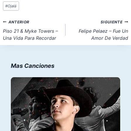
Etiquetas
o
p
n
#
Ojalá
de
k
la
Navegación
ANTERIOR
SIGUIENTE
entrada:
de
Piso 21 & Myke Towers –
Felipe Pelaez – Fue Un
Una Vida Para Recordar
Amor De Verdad
entradas
Mas Canciones