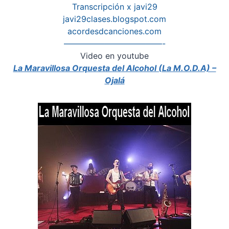
Transcripción x javi29
javi29clases.blogspot.com
acordesdcanciones.com
————————————-
Video en youtube
La Maravillosa Orquesta del Alcohol (La M.O.D.A) –
Ojalá