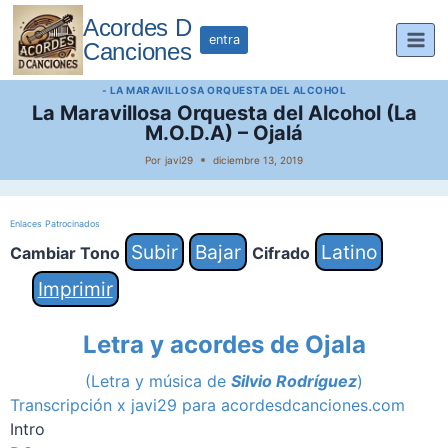
Saltar
Acordes D
al
entra
Canciones
contenido
- LA MARAVILLOSA ORQUESTA DEL ALCOHOL
La Maravillosa Orquesta del Alcohol (La
M.O.D.A) – Ojalá
Por
javi29
diciembre 13, 2019
Enlaces Patrocinados
Subir
Bajar
Latino
Cambiar Tono
Cifrado
Imprimir
Letra y acordes de Ojala
(Letra y música de
Silvio Rodríguez
)
Transcripción x javi29 para acordesdcanciones.com
Intro