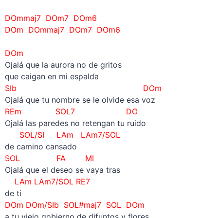
DOmmaj7 DOm7 DOm6
DOm DOmmaj7 DOm7 DOm6
–
DOm
Ojalá que la aurora no de gritos
que caigan en mi espalda
SIb DOm
Ojalá que tu nombre se le olvide esa voz
REm SOL7 DO
Ojalá las paredes no retengan tu ruido
SOL/SI LAm
LAm7/SOL
de camino cansado
SOL FA MI
Ojalá que el deseo se vaya tras
LAm LAm7/SOL RE7
de ti
DOm DOm/SIb SOL#maj7 SOL DOm
a tu viejo gobierno de difuntos y flores.