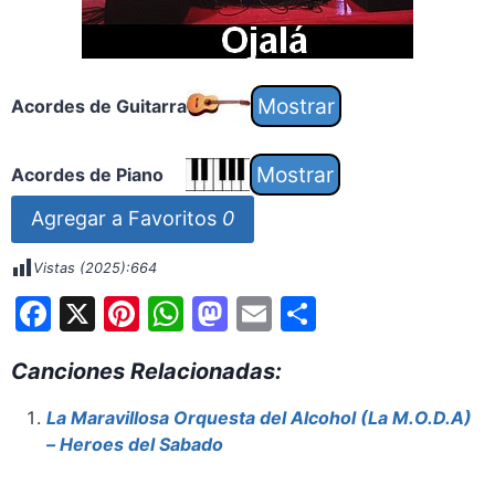
Acordes de Guitarra
Acordes de Piano
Agregar a Favoritos
0
Vistas (2025):
664
F
X
Pi
W
M
E
S
a
nt
h
a
m
h
Canciones Relacionadas:
c
er
at
st
ai
ar
e
e
s
o
l
e
La Maravillosa Orquesta del Alcohol (La M.O.D.A)
– Heroes del Sabado
b
st
A
d
o
p
o