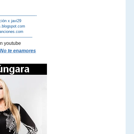
—————————-
ción x javi29
s.blogspot.com
anciones.com
————————–
n youtube
 No te enamores