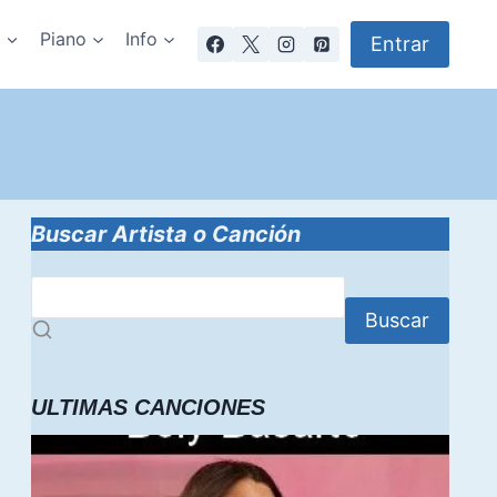
a
Piano
Info
Entrar
Buscar Artista o Canción
Buscar
ULTIMAS CANCIONES