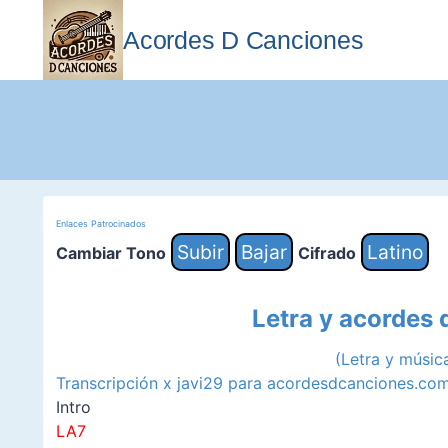
Saltar
al
Acordes D Canciones
contenido
Enlaces Patrocinados
Subir
Bajar
Latino
Cambiar Tono
Cifrado
Letra y acordes
(Letra y músi
Transcripción x javi29 para acordesdcanciones.co
Intro
LA7