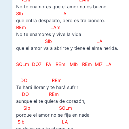
No te enamores que el amor no es bueno
SIb LA
que entra despacito, pero es traicionero.
REm LAm
No te enamores y vive la vida
SIb LA
que el amor va a abrirte y tiene el alma herida.
SOLm DO7 FA REm MIb REm MI7 LA
DO REm
Te hará llorar y te hará sufrir
DO REm
aunque el te quiera de corazón,
SIb SOLm
porque el amor no se fija en nada
SIb LA
no dejes que te atrape, no…