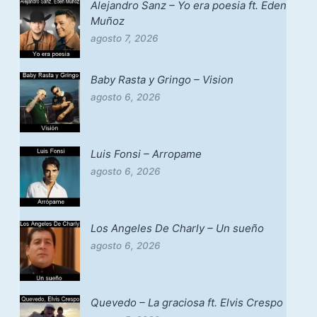
Alejandro Sanz – Yo era poesia ft. Eden
Muñoz
agosto 7, 2026
Baby Rasta y Gringo – Vision
agosto 6, 2026
Luis Fonsi – Arropame
agosto 6, 2026
Los Angeles De Charly – Un sueño
agosto 6, 2026
Quevedo – La graciosa ft. Elvis Crespo