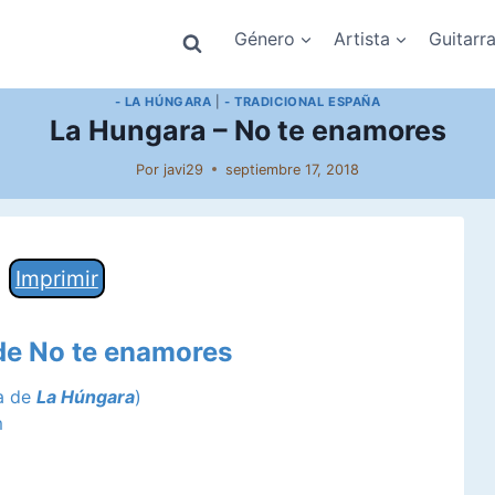
Género
Artista
Guitarr
- LA HÚNGARA
|
- TRADICIONAL ESPAÑA
La Hungara – No te enamores
Por
javi29
septiembre 17, 2018
Imprimir
 de No te enamores
ca de
La Húngara
)
m