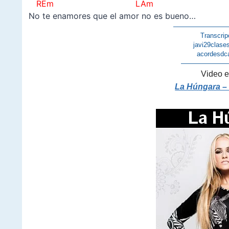
REm LAm
No te enamores que el amor no es bueno…
–
————————
Transcrip
javi29clase
acordesdc
———————
Video e
La Húngara –