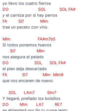
yo llevo los cuatro fierros
DO SOL
SOL FA#
y el carniza por si hay perros
FA
SI7
MIm
trae un peceto con vino.
–
MIm FA#m7b5
Si todos ponemos huevos
SI7
MIm
nos asegura el pelado
DO SOL
SOL FA#
el plan deja descartado
FA
SI7
MIm MIm9
que nos encanen de nuevo.
–
SOL LAm7 SIm7
Y llegaré, preñado los bolsillos
DO MIm LA7 RE7
se ablandará por fin tu cuore lento