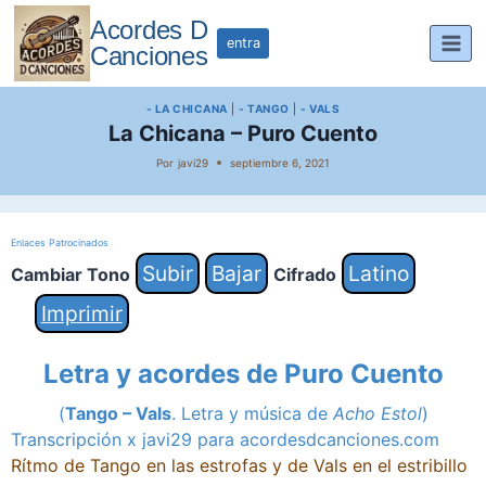
Saltar
Acordes D
al
entra
Canciones
contenido
- LA CHICANA
|
- TANGO
|
- VALS
La Chicana – Puro Cuento
Por
javi29
septiembre 6, 2021
Enlaces Patrocinados
Subir
Bajar
Latino
Cambiar Tono
Cifrado
Imprimir
Letra y acordes de Puro Cuento
(
Tango – Vals
. Letra y música de
Acho Estol
)
Transcripción x javi29 para acordesdcanciones.com
Rítmo de Tango en las estrofas y de Vals en el estribillo