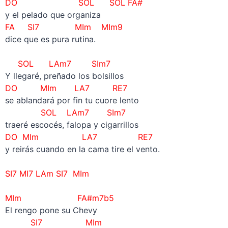
DO SOL
SOL FA#
y el pelado que organiza
FA
SI7
MIm MIm9
dice que es pura rutina.
–
SOL LAm7 SIm7
Y llegaré, preñado los bolsillos
DO MIm LA7 RE7
se ablandará por fin tu cuore lento
SOL LAm7 SIm7
traeré escocés, falopa y cigarrillos
DO MIm LA7 RE7
y reirás cuando en la cama tire el vento.
–
SI7 MI7 LAm SI7 MIm
–
MIm FA#m7b5
El rengo pone su Chevy
SI7
MIm