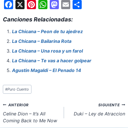
F
X
Pi
W
M
E
S
a
nt
h
a
m
h
Canciones Relacionadas:
c
er
at
st
ai
ar
e
e
s
o
l
e
La Chicana – Peon de tu ajedrez
b
st
A
d
La Chicana – Bailarina Rota
o
p
o
La Chicana – Una rosa y un farol
o
p
n
La Chicana – Te vas a hacer golpear
k
Agustin Magaldi – El Penado 14
Etiquetas
#
Puro Cuento
de
la
Navegación
ANTERIOR
SIGUIENTE
entrada:
de
Celine Dion – It’s All
Duki – Ley de Atraccion
Coming Back to Me Now
entradas