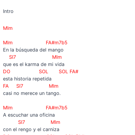
Intro
MIm
–
MIm FA#m7b5
En la búsqueda del mango
SI7
MIm
que es el karma de mi vida
DO SOL SOL FA#
esta historia repetida
FA SI7 MIm
casi no merece un tango.
–
MIm FA#m7b5
A escuchar una oficina
SI7
MIm
con el rengo y el carniza