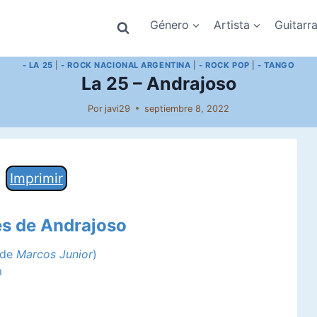
Género
Artista
Guitarr
- LA 25
|
- ROCK NACIONAL ARGENTINA
|
- ROCK POP
|
- TANGO
La 25 – Andrajoso
Por
javi29
septiembre 8, 2022
Imprimir
es de Andrajoso
 de
Marcos Junior
)
m