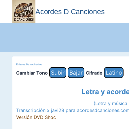
Saltar
al
Acordes D Canciones
contenido
Enlaces Patrocinados
Subir
Bajar
Latino
Cambiar Tono
Cifrado
Letra y acord
(Letra y música
Transcripción x javi29 para acordesdcanciones.co
Versión DVD Shoc