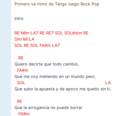
Primero va ritmo de Tango luego Rock Pop
Intro
RE MIm LA7 RE RE7 SOL SOL#dim RE
SIm MI LA
SOL RE SOL FA#m LA7
–
RE
Quiero decirte que todo cambio,
FA#m
Que me voy metiendo en un mundo peor,
SOL LA
Que subo la apuesta y de apoco me quedo sin ti.
–
RE
Que la arrogancia no puede borrar
FA#m