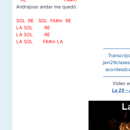
Andrajoso andar me quedó.
–
SOL RE
SOL FA#m RE
LA SOL RE
LA SOL RE
LA SOL FA#m LA
——————
Transcripc
javi29clase
acordesdc
——————
Video e
La 25 –