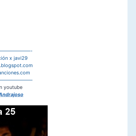
——————-
ión x javi29
s.blogspot.com
anciones.com
——————–
n youtube
 Andrajoso