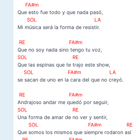
FA#m
Que esto fue todo y que nada pasó,
SOL LA
Mi música será la forma de resistir.
–
RE FA#m
Que no soy nada sino tengo tu voz,
SOL RE
Que las espinas que te trajo este show,
SOL FA#m LA
se sacan de uno en la cara del que no creyó.
–
RE FA#m
Andrajoso andar me quedó por seguir,
SOL RE
Una forma de amar de no ver y sentir,
SOL FA#m RE
Que somos los mismos que siempre rodaron así
RE FA#m