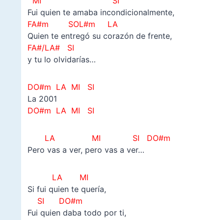
MI SI
Fui quien te amaba incondicionalmente,
FA#m SOL#m LA
Quien te entregó su corazón de frente,
FA#/LA# SI
y tu lo olvidarías…
DO#m LA MI SI
La 2001
DO#m LA MI SI
LA
MI SI DO#m
Pero vas a ver, pero vas a ver…
LA MI
Si fui quien te quería,
SI DO#m
Fui quien daba todo por ti,