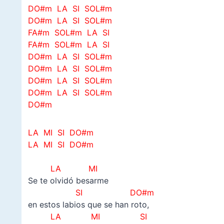
DO#m LA SI SOL#m
DO#m LA SI SOL#m
FA#m SOL#m LA SI
FA#m SOL#m LA SI
DO#m LA SI SOL#m
DO#m LA SI SOL#m
DO#m LA SI SOL#m
DO#m LA SI SOL#m
DO#m
LA MI SI DO#m
LA MI SI DO#m
–
LA MI
Se te olvidó besarme
SI DO#m
en estos labios que se han roto,
LA MI SI