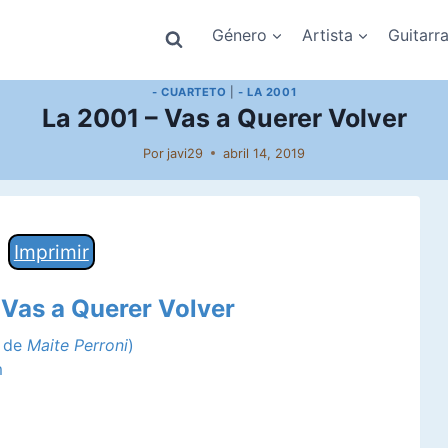
Género
Artista
Guitarr
- CUARTETO
|
- LA 2001
La 2001 – Vas a Querer Volver
Por
javi29
abril 14, 2019
Imprimir
 Vas a Querer Volver
a de
Maite Perroni
)
m