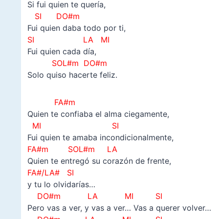
Si fui quien te quería,
SI DO#m
Fui quien daba todo por ti,
SI LA MI
Fui quien cada día,
SOL#m DO#m
Solo quiso hacerte feliz.
FA#m
Quien te confiaba el alma ciegamente,
MI SI
Fui quien te amaba incondicionalmente,
FA#m SOL#m LA
Quien te entregó su corazón de frente,
FA#/LA# SI
y tu lo olvidarías…
DO#m
LA
MI SI
Pero vas a ver, y vas a ver… Vas a querer volver…