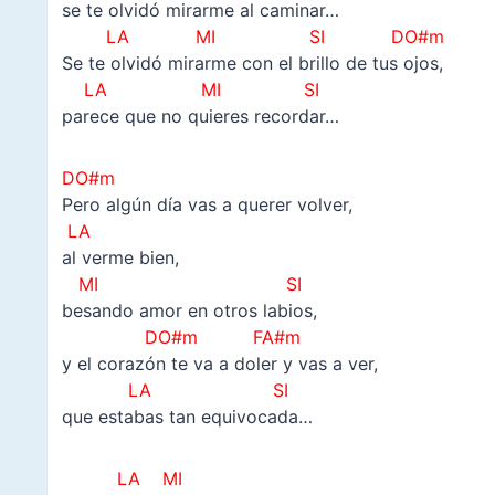
se te olvidó mirarme al caminar…
LA MI SI DO#m
Se te olvidó mirarme con el brillo de tus ojos,
LA MI SI
parece que no quieres recordar…
DO#m
Pero algún día vas a querer volver,
LA
al verme bien,
MI SI
besando amor en otros labios,
DO#m FA#m
y el corazón te va a doler y vas a ver,
LA SI
que estabas tan equivocada…
LA MI