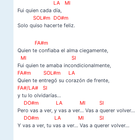
LA MI
Fui quien cada día,
SOL#m DO#m
Solo quiso hacerte feliz.
FA#m
Quien te confiaba el alma ciegamente,
MI SI
Fui quien te amaba incondicionalmente,
FA#m SOL#m LA
Quien te entregó su corazón de frente,
FA#/LA# SI
y tu lo olvidarías…
DO#m
LA
MI SI
Pero vas a ver, y vas a ver… Vas a querer volver…
DO#m
LA
MI SI
Y vas a ver, tu vas a ver… Vas a querer volver…