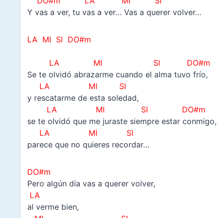
DO#m
LA
MI SI
Y vas a ver, tu vas a ver… Vas a querer volver…
LA MI SI DO#m
–
LA MI SI DO#m
Se te olvidó abrazarme cuando el alma tuvo frío,
LA MI SI
y rescatarme de esta soledad,
LA MI SI DO#m
se te olvidó que me juraste siempre estar conmigo,
LA MI SI
parece que no quieres recordar…
DO#m
Pero algún día vas a querer volver,
LA
al verme bien,