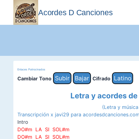
Saltar
al
Acordes D Canciones
contenido
Enlaces Patrocinados
Subir
Bajar
Latino
Cambiar Tono
Cifrado
Letra y acordes de
(Letra y músic
Transcripción x javi29 para acordesdcanciones.co
Intro
DO#m LA SI SOL#m
DO#m LA SI SOL#m