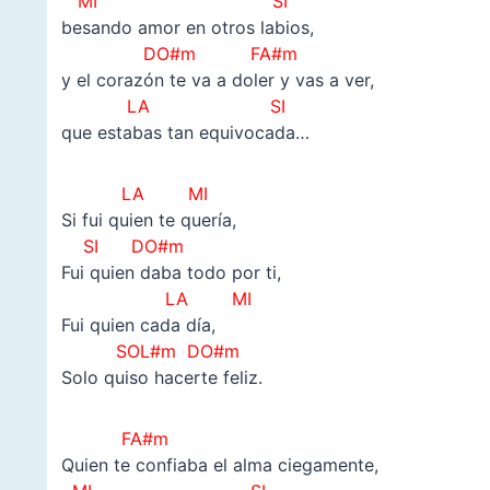
MI SI
besando amor en otros labios,
DO#m FA#m
y el corazón te va a doler y vas a ver,
LA SI
que estabas tan equivocada…
LA MI
Si fui quien te quería,
SI DO#m
Fui quien daba todo por ti,
LA MI
Fui quien cada día,
SOL#m DO#m
Solo quiso hacerte feliz.
FA#m
Quien te confiaba el alma ciegamente,