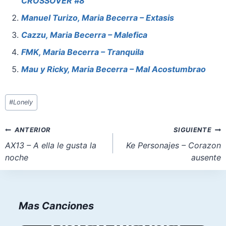
CROSSOVER #8
b
st
A
d
o
p
o
Manuel Turizo, Maria Becerra – Extasis
o
p
n
Cazzu, Maria Becerra – Malefica
k
FMK, Maria Becerra – Tranquila
Mau y Ricky, Maria Becerra – Mal Acostumbrao
Etiquetas
#
Lonely
de
la
Navegación
ANTERIOR
SIGUIENTE
entrada:
de
AX13 – A ella le gusta la
Ke Personajes – Corazon
noche
ausente
entradas
Mas Canciones