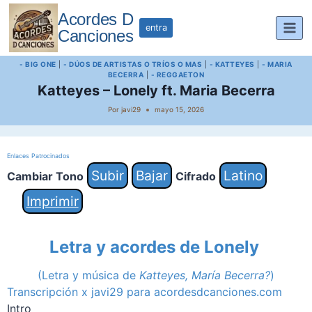
Saltar
Acordes D
al
entra
Canciones
contenido
- BIG ONE
|
- DÚOS DE ARTISTAS O TRÍOS O MAS
|
- KATTEYES
|
- MARIA
BECERRA
|
- REGGAETON
Katteyes – Lonely ft. Maria Becerra
Por
javi29
mayo 15, 2026
Enlaces Patrocinados
Subir
Bajar
Latino
Cambiar Tono
Cifrado
Imprimir
Letra y acordes de Lonely
(Letra y música de
Katteyes, María Becerra?
)
Transcripción x javi29 para acordesdcanciones.com
Intro