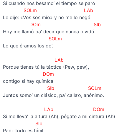
Si cuando nos besamo’ el tiempo se paró
SOLm
LAb
Le dije: «Vos sos mío» y no me lo negó
DOm SIb
Hoy me llamó pa’ decir que nunca olvidó
SOLm
Lo que éramos los do’.
–
LAb
Porque tienes tú la táctica (Pew, pew),
DOm
contigo sí hay química
SIb SOLm
Juntos somo’ un clásico, pa’ calla’o, anónimo.
–
LAb
DOm
Si me lleva’ la altura (Ah), pégate a mi cintura (Ah)
SIb
Papi, todo es fácil