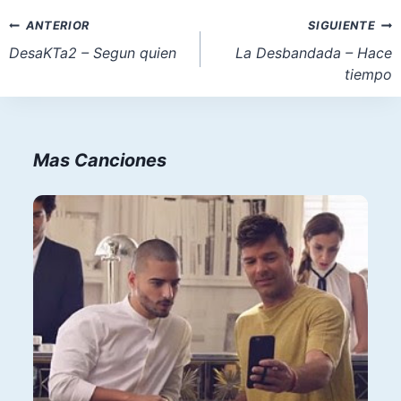
la
Navegación
ANTERIOR
SIGUIENTE
entrada:
de
DesaKTa2 – Segun quien
La Desbandada – Hace
tiempo
entradas
Mas Canciones