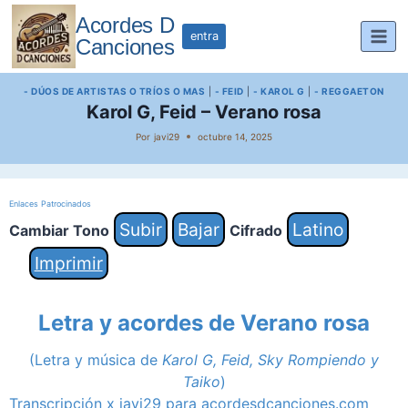
Saltar
Acordes D
al
entra
Canciones
contenido
- DÚOS DE ARTISTAS O TRÍOS O MAS
|
- FEID
|
- KAROL G
|
- REGGAETON
Karol G, Feid – Verano rosa
Por
javi29
octubre 14, 2025
Enlaces Patrocinados
Subir
Bajar
Latino
Cambiar Tono
Cifrado
Imprimir
Letra y acordes de Verano rosa
(Letra y música de
Karol G, Feid, Sky Rompiendo y
Taiko
)
Transcripción x javi29 para acordesdcanciones.com