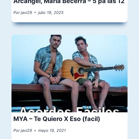
Arcangel, Maria Becerra – 5 pa las 12
Por
javi29
julio 19, 2025
MYA – Te Quiero X Eso (facil)
Por
javi29
mayo 19, 2021