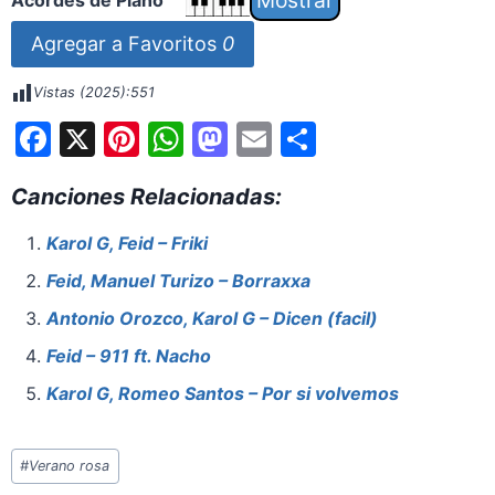
Agregar a Favoritos
0
Vistas (2025):
551
F
X
Pi
W
M
E
S
a
nt
h
a
m
h
Canciones Relacionadas:
c
er
at
st
ai
ar
e
e
s
o
l
e
Karol G, Feid – Friki
b
st
A
d
Feid, Manuel Turizo – Borraxxa
o
p
o
Antonio Orozco, Karol G – Dicen (facil)
o
p
n
Feid – 911 ft. Nacho
k
Karol G, Romeo Santos – Por si volvemos
Etiquetas
#
Verano rosa
de