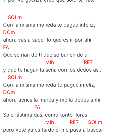
SOLm
Con la misma moneda
te pagué infeliz,
DOm
ahora vas a saber lo que es ir por ahí
FA
Que se rían de tí que se burlen de ti
MIb RE7
y que te hagan la seña con los dedos así.
SOLm
Con la misma moneda te pagué infeliz,
DOm
ahora tienes la marca y me la debes a mí
FA
Solo lástima das, como tonto llorás
MIb RE7 SOLm
pero vete ya es tarde él me pasa a buscar
–