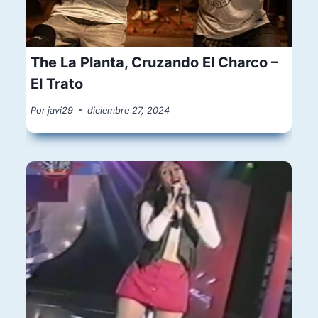
The La Planta, Cruzando El Charco –
El Trato
Por
javi29
diciembre 27, 2024