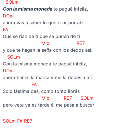
SOLm
Con la misma moneda
te pagué infeliz,
DOm
ahora vas a saber lo que es ir por ahí
FA
Que se rían de tí que se burlen de ti
MIb RE7
y que te hagan la seña con los dedos así.
SOLm
Con la misma moneda te pagué infeliz,
DOm
ahora tienes la marca y me la debes a mí
FA
Solo lástima das, como tonto llorás
MIb RE7 SOLm
pero vete ya es tarde él me pasa a buscar
SOLm FA RE7