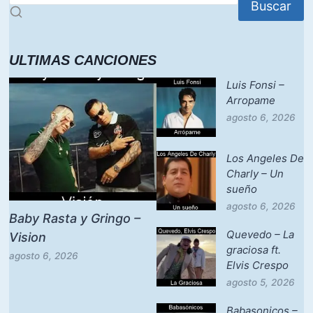
Buscar
ULTIMAS CANCIONES
Luis Fonsi –
Arropame
agosto 6, 2026
Los Angeles De
Charly – Un
sueño
agosto 6, 2026
Baby Rasta y Gringo –
Quevedo – La
Vision
graciosa ft.
agosto 6, 2026
Elvis Crespo
agosto 5, 2026
Babasonicos –