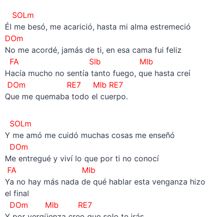
SOLm
Él me besó, me acarició, hasta mi alma estremeció
DOm
No me acordé, jamás de ti, en esa cama fui feliz
FA SIb MIb
Hacía mucho no sentía tanto fuego, que hasta creí
DOm RE7 MIb RE7
Que me quemaba todo el cuerpo.
SOLm
Y me amó me cuidó muchas cosas me enseñó
DOm
Me entregué y viví lo que por ti no conocí
FA MIb
Ya no hay más nada de qué hablar esta venganza hizo
el final
DOm MIb RE7
Y por vergüenza creo que solo te irás.