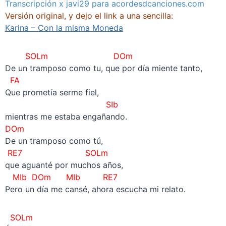
Transcripción x javi29 para acordesdcanciones.com
Versión original, y dejo el link a una sencilla:
Karina – Con la misma Moneda
SOLm DOm
De un tramposo como tu, que por día miente tanto,
FA
Que prometía serme fiel,
SIb
mientras me estaba engañando.
DOm
De un tramposo como tú,
RE7 SOLm
que aguanté por muchos años,
MIb DOm MIb RE7
Pero un día me cansé, ahora escucha mi relato.
SOLm