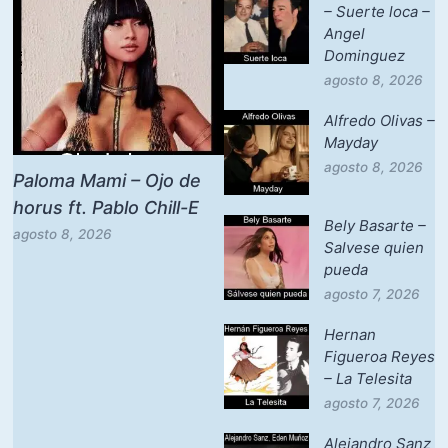
– Suerte loca –
Angel
Dominguez
agosto 8, 2026
Alfredo Olivas –
Mayday
agosto 8, 2026
Paloma Mami – Ojo de
horus ft. Pablo Chill-E
Bely Basarte –
agosto 8, 2026
Salvese quien
pueda
agosto 7, 2026
Hernan
Figueroa Reyes
– La Telesita
agosto 7, 2026
Alejandro Sanz