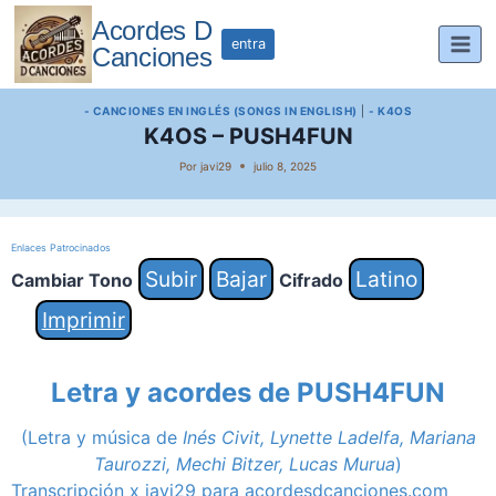
Saltar
Acordes D
al
entra
Canciones
contenido
- CANCIONES EN INGLÉS (SONGS IN ENGLISH)
|
- K4OS
K4OS – PUSH4FUN
Por
javi29
julio 8, 2025
Enlaces Patrocinados
Subir
Bajar
Latino
Cambiar Tono
Cifrado
Imprimir
Letra y acordes de PUSH4FUN
(Letra y música de
Inés Civit, Lynette Ladelfa, Mariana
Taurozzi, Mechi Bitzer, Lucas Murua
)
Transcripción x javi29 para acordesdcanciones.com