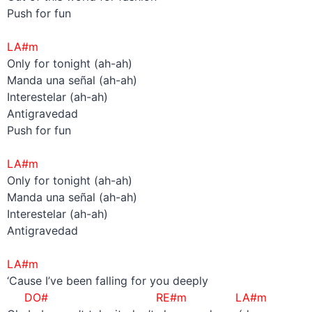
Push for fun
–
LA#m
Only for tonight (ah-ah)
Manda una señal (ah-ah)
Interestelar (ah-ah)
Antigravedad
Push for fun
–
LA#m
Only for tonight (ah-ah)
Manda una señal (ah-ah)
Interestelar (ah-ah)
Antigravedad
–
LA#m
‘Cause I’ve been falling for you deeply
DO# RE#m LA#m