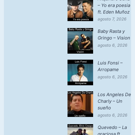
– Yo era poesia
ft. Eden Muñoz
agosto 7, 2026
Baby Rasta y
Gringo – Vision
agosto 6, 2026
Luis Fonsi –
Arropame
agosto 6, 2026
Los Angeles De
Charly – Un
sueño
agosto 6, 2026
Quevedo – La
graciosa ft.