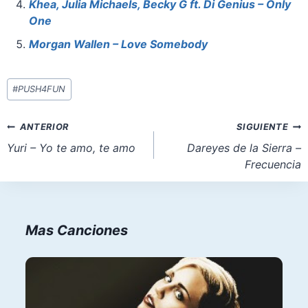
o
p
n
Khea, Julia Michaels, Becky G ft. Di Genius – Only
k
One
Morgan Wallen – Love Somebody
Etiquetas
#
PUSH4FUN
de
la
Navegación
ANTERIOR
SIGUIENTE
entrada:
de
Yuri – Yo te amo, te amo
Dareyes de la Sierra –
Frecuencia
entradas
Mas Canciones