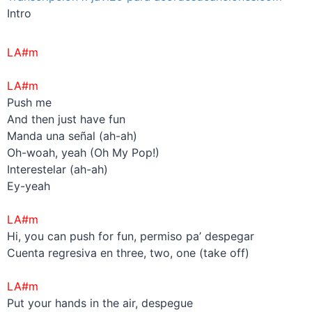
Intro
LA#m
–
LA#m
Push me
And then just have fun
Manda una señal (ah-ah)
Oh-woah, yeah (Oh My Pop!)
Interestelar (ah-ah)
Ey-yeah
–
LA#m
Hi, you can push for fun, permiso pa’ despegar
Cuenta regresiva en three, two, one (take off)
–
LA#m
Put your hands in the air, despegue