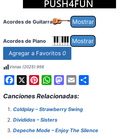
Acordes de Guitarra
Acordes de Piano
Agregar a Favoritos
0
Vistas (2025):
956
F
X
Pi
W
M
E
S
a
nt
h
a
m
h
Canciones Relacionadas:
c
er
at
st
ai
ar
e
e
s
o
l
e
Coldplay – Strawberry Swing
b
st
A
d
Divididos – Sisters
o
p
o
Depeche Mode – Enjoy The Silence