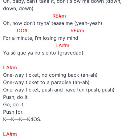
Oh, baby, can’t take it, don’t slow me down (down,
down, down)
RE#m
Oh, now don’t tryna’ tease me (yeah-yeah)
DO# RE#m
For a minute, I’m losing my mind
LA#m
Ya sé que ya no siento (gravedad)
–
LA#m
One-way ticket, no coming back (ah-ah)
One-way ticket to a paradise (ah-ah)
One-way ticket, push and have fun (push, push)
Push, do it
Go, do it
Push for
K—K—K—K4OS.
–
LA#m