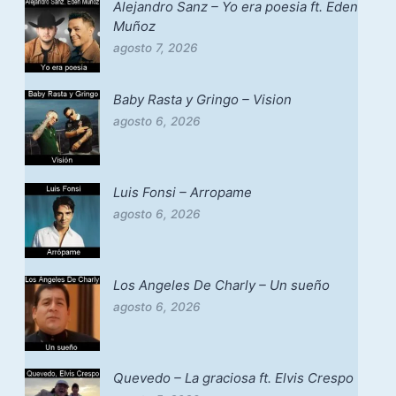
Alejandro Sanz – Yo era poesia ft. Eden
Muñoz
agosto 7, 2026
Baby Rasta y Gringo – Vision
agosto 6, 2026
Luis Fonsi – Arropame
agosto 6, 2026
Los Angeles De Charly – Un sueño
agosto 6, 2026
Quevedo – La graciosa ft. Elvis Crespo