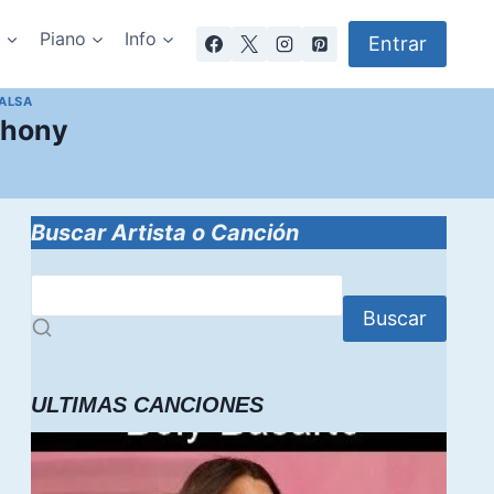
a
Piano
Info
Entrar
SALSA
thony
Buscar Artista o Canción
Buscar
ULTIMAS CANCIONES