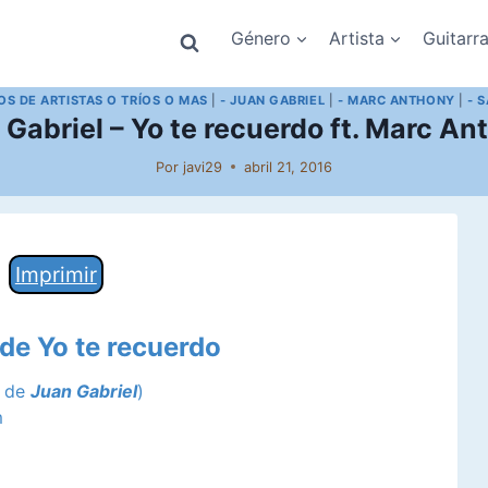
Género
Artista
Guitarr
OS DE ARTISTAS O TRÍOS O MAS
|
- JUAN GABRIEL
|
- MARC ANTHONY
|
- 
 Gabriel – Yo te recuerdo ft. Marc An
Por
javi29
abril 21, 2016
Imprimir
 de Yo te recuerdo
a de
Juan Gabriel
)
m