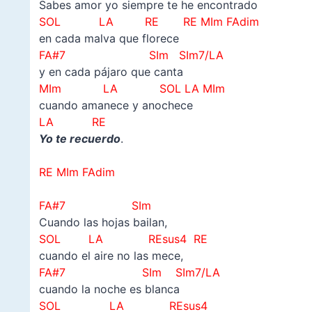
Sabes amor yo siempre te he encontrado
SOL LA RE
RE MIm
FAdim
en cada malva que florece
FA#7 SIm
SIm7/LA
y en cada pájaro que canta
MIm LA SOL LA MIm
cuando amanece y anochece
LA RE
Yo te recuerdo
.
–
RE MIm
FAdim
–
FA#7 SIm
Cuando las hojas bailan,
SOL LA REsus4 RE
cuando el aire no las mece,
FA#7 SIm SIm7/LA
cuando la noche es blanca
SOL LA
REsus4