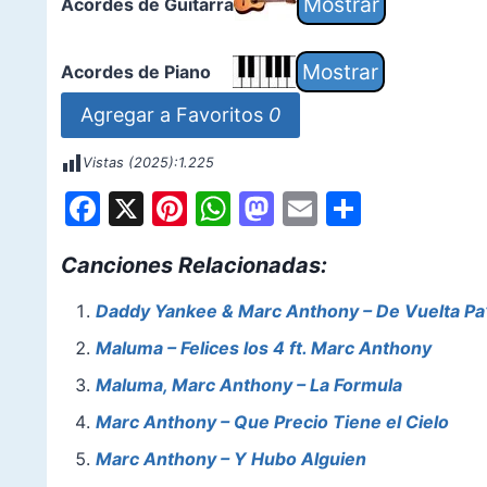
Acordes de Guitarra
Acordes de Piano
Agregar a Favoritos
0
Vistas (2025):
1.225
F
X
Pi
W
M
E
S
a
nt
h
a
m
h
Canciones Relacionadas:
c
er
at
st
ai
ar
e
e
s
o
l
e
Daddy Yankee & Marc Anthony – De Vuelta Pa’
b
st
A
d
Maluma – Felices los 4 ft. Marc Anthony
o
p
o
Maluma, Marc Anthony – La Formula
o
p
n
Marc Anthony – Que Precio Tiene el Cielo
k
Marc Anthony – Y Hubo Alguien