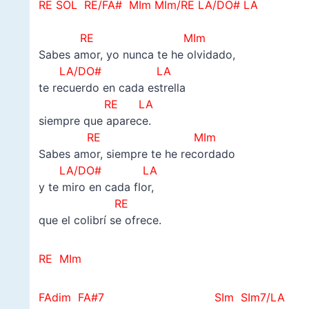
RE SOL RE/FA# MIm MIm/RE LA/DO# LA
–
RE MIm
Sabes amor, yo nunca te he olvidado,
LA/DO# LA
te recuerdo en cada estrella
RE LA
siempre que aparece.
RE MIm
Sabes amor, siempre te he recordado
LA/DO# LA
y te miro en cada flor,
RE
que el colibrí se ofrece.
RE MIm
FAdim
FA#7 SIm SIm7/LA