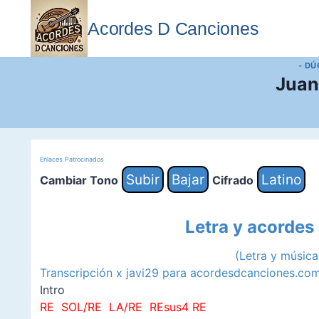
Saltar
al
Acordes D Canciones
contenido
- DÚ
Juan
Enlaces Patrocinados
Subir
Bajar
Latino
Cambiar Tono
Cifrado
Letra y acordes
(Letra y músic
Transcripción x javi29 para acordesdcanciones.co
Intro
RE SOL/RE LA/RE REsus4 RE