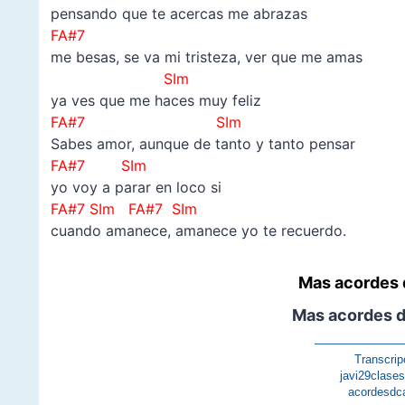
pensando que te acercas me abrazas
FA#7
me besas, se va mi tristeza, ver que me amas
SIm
ya ves que me haces muy feliz
FA#7
SIm
Sabes amor, aunque de tanto y tanto pensar
FA#7
SIm
yo voy a parar en loco si
FA#7 SIm FA#7
SIm
cuando amanece, amanece yo te recuerdo.
Mas acordes 
Mas acordes 
———————
Transcrip
javi29clase
acordesdc