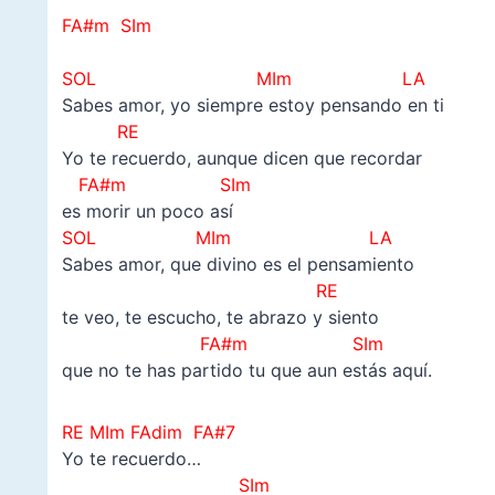
FA#m SIm
–
SOL MIm LA
Sabes amor, yo siempre estoy pensando en ti
RE
Yo te recuerdo, aunque dicen que recordar
FA#m SIm
es morir un poco así
SOL MIm LA
Sabes amor, que divino es el pensamiento
RE
te veo, te escucho, te abrazo y siento
FA#m SIm
que no te has partido tu que aun estás aquí.
RE MIm
FAdim
FA#7
Yo te recuerdo…
SIm