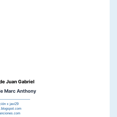
de Juan Gabriel
de Marc Anthony
—————————–
ción x javi29
s.blogspot.com
anciones.com