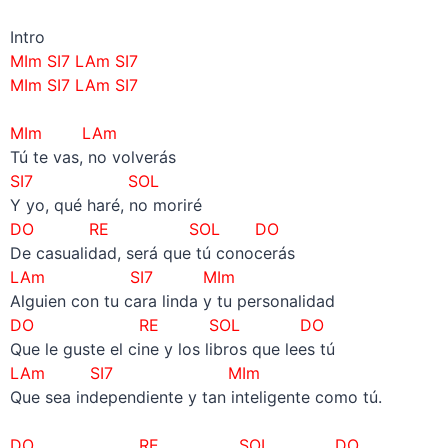
Intro
MIm SI7 LAm SI7
MIm SI7 LAm SI7
–
MIm LAm
Tú te vas, no volverás
SI7 SOL
Y yo, qué haré, no moriré
DO RE SOL DO
De casualidad, será que tú conocerás
LAm SI7 MIm
Alguien con tu cara linda y tu personalidad
DO RE
SOL DO
Que le guste el cine y los libros que lees tú
LAm SI7
MIm
Que sea independiente y tan inteligente como tú.
–
DO RE SOL DO