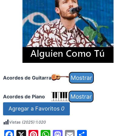
Acordes de Guitarra
Acordes de Piano
Agregar a Favoritos
0
Vistas (2025):
1.020
F
X
Pi
W
M
E
S