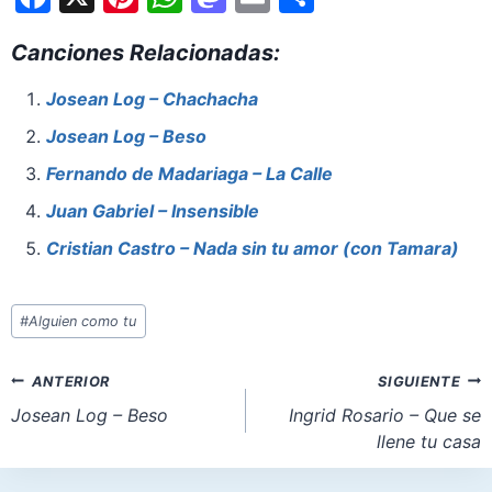
a
nt
h
a
m
h
Canciones Relacionadas:
c
er
at
st
ai
ar
e
e
s
o
l
e
Josean Log – Chachacha
b
st
A
d
Josean Log – Beso
o
p
o
Fernando de Madariaga – La Calle
o
p
n
Juan Gabriel – Insensible
k
Cristian Castro – Nada sin tu amor (con Tamara)
Etiquetas
#
Alguien como tu
de
la
Navegación
ANTERIOR
SIGUIENTE
entrada:
de
Josean Log – Beso
Ingrid Rosario – Que se
llene tu casa
entradas