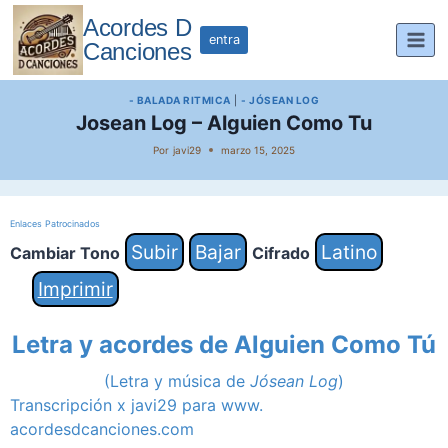
Saltar
Acordes D
al
entra
Canciones
contenido
- BALADA RITMICA
|
- JÓSEAN LOG
Josean Log – Alguien Como Tu
Por
javi29
marzo 15, 2025
Enlaces Patrocinados
Subir
Bajar
Latino
Cambiar Tono
Cifrado
Imprimir
Letra y acordes de Alguien Como Tú
(Letra y música de
Jósean Log
)
Transcripción x javi29 para www.
acordesdcanciones.com