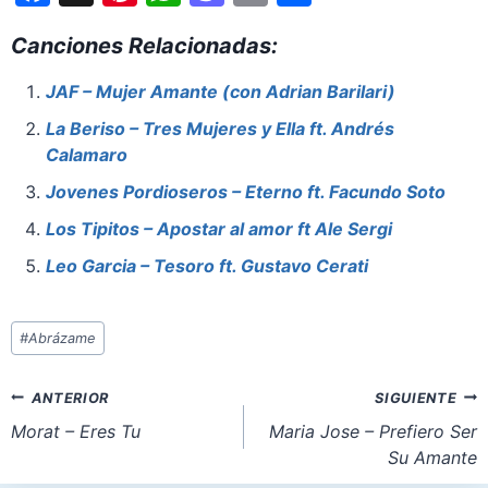
a
nt
h
a
m
h
Canciones Relacionadas:
c
er
at
st
ai
ar
e
e
s
o
l
e
JAF – Mujer Amante (con Adrian Barilari)
b
st
A
d
La Beriso – Tres Mujeres y Ella ft. Andrés
o
p
o
Calamaro
o
p
n
Jovenes Pordioseros – Eterno ft. Facundo Soto
k
Los Tipitos – Apostar al amor ft Ale Sergi
Leo Garcia – Tesoro ft. Gustavo Cerati
Etiquetas
#
Abrázame
de
la
Navegación
ANTERIOR
SIGUIENTE
entrada:
de
Morat – Eres Tu
Maria Jose – Prefiero Ser
Su Amante
entradas