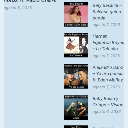
horus ft. Pablo Chill-E
Bely Basarte –
agosto 8, 2026
Salvese quien
pueda
agosto 7, 2026
Hernan
Figueroa Reyes
– La Telesita
agosto 7, 2026
Alejandro Sanz
– Yo era poesia
ft. Eden Muñoz
agosto 7, 2026
Baby Rasta y
Gringo – Vision
agosto 6, 2026