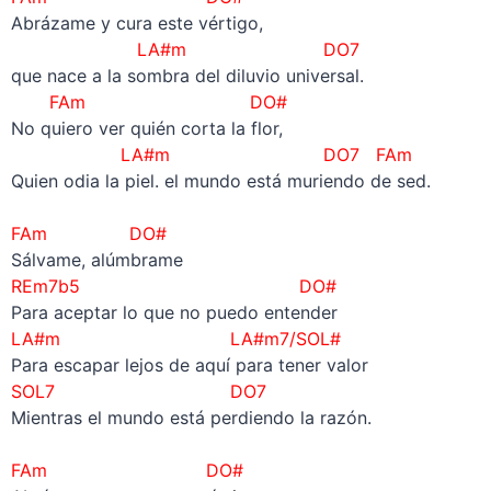
Abrázame y cura este vértigo,
LA#m DO7
que nace a la sombra del diluvio universal.
FAm DO#
No quiero ver quién corta la flor,
LA#m DO7 FAm
Quien odia la piel. el mundo está muriendo de sed.
–
FAm DO#
Sálvame, alúmbrame
REm7b5 DO#
Para aceptar lo que no puedo entender
LA#m LA#m7/SOL#
Para escapar lejos de aquí para tener valor
SOL7 DO7
Mientras el mundo está perdiendo la razón.
–
FAm DO#