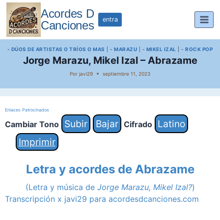
Saltar
Acordes D
al
entra
Canciones
contenido
- DÚOS DE ARTISTAS O TRÍOS O MAS
|
- MARAZU
|
- MIKEL IZAL
|
- ROCK POP
Jorge Marazu, Mikel Izal – Abrazame
Por
javi29
septiembre 11, 2023
Enlaces Patrocinados
Subir
Bajar
Latino
Cambiar Tono
Cifrado
Imprimir
Letra y acordes de Abrazame
(Letra y música de
Jorge Marazu,
Mikel Izal?
)
Transcripción x javi29 para acordesdcanciones.com