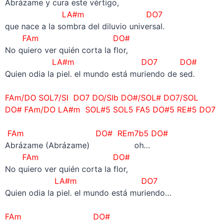
Abrázame y cura este vértigo,
LA#m DO7
que nace a la sombra del diluvio universal.
FAm DO#
No quiero ver quién corta la flor,
LA#m DO7 DO#
Quien odia la piel. el mundo está muriendo de sed.
–
FAm/DO SOL7/SI DO7 DO/SIb DO#/SOL# DO7/SOL
DO# FAm/DO LA#m SOL#5 SOL5 FA5 DO#5 RE#5 DO7
–
FAm DO#
REm7b5 DO#
Abrázame (Abrázame) oh…
FAm DO#
No quiero ver quién corta la flor,
LA#m DO7
Quien odia la piel. el mundo está muriendo…
–
FAm DO#