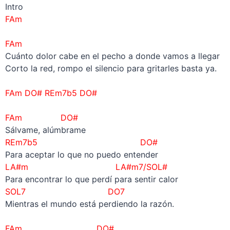
Intro
FAm
–
FAm
Cuánto dolor cabe en el pecho a donde vamos a llegar
Corto la red, rompo el silencio para gritarles basta ya.
–
FAm DO# REm7b5 DO#
–
FAm DO#
Sálvame, alúmbrame
REm7b5 DO#
Para aceptar lo que no puedo entender
LA#m LA#m7/SOL#
Para encontrar lo que perdí para sentir calor
SOL7 DO7
Mientras el mundo está perdiendo la razón.
–
FAm DO#