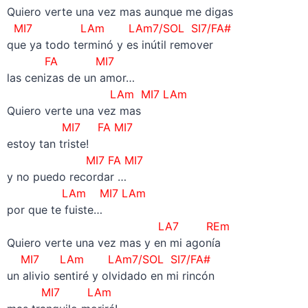
Quiero verte una vez mas aunque me digas
MI7 LAm LAm7/SOL SI7/FA#
que ya todo terminó y es inútil remover
FA MI7
las cenizas de un amor…
LAm MI7 LAm
Quiero verte una vez mas
MI7 FA MI7
estoy tan triste!
MI7 FA MI7
y no puedo recordar …
LAm MI7 LAm
por que te fuiste…
LA7 REm
Quiero verte una vez mas y en mi agonía
MI7 LAm LAm7/SOL SI7/FA#
un alivio sentiré y olvidado en mi rincón
MI7 LAm