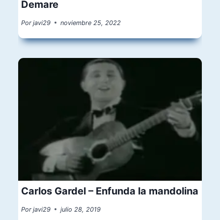
Demare
Por
javi29
noviembre 25, 2022
Carlos Gardel – Enfunda la mandolina
Por
javi29
julio 28, 2019