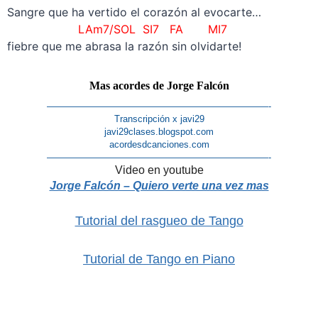
Sangre que ha vertido el corazón al evocarte…
LAm7/SOL SI7 FA MI7
fiebre que me abrasa la razón sin olvidarte!
Mas acordes de Jorge Falcón
————————————————————————-
Transcripción x javi29
javi29clases.blogspot.com
acordesdcanciones.com
————————————————————————-
Video en youtube
Jorge Falcón – Quiero verte una vez mas
Tutorial del rasgueo de Tango
Tutorial de Tango en Piano