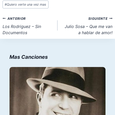
Etiquetas
#
Quiero verte una vez mas
de
la
Navegación
ANTERIOR
SIGUIENTE
entrada:
de
Los Rodriguez – Sin
Julio Sosa – Que me van
Documentos
a hablar de amor!
entradas
Mas Canciones