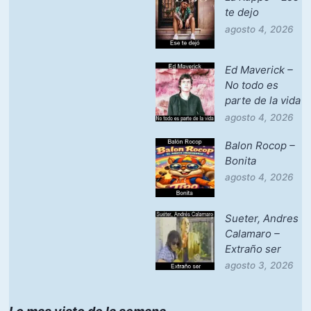
te dejo
agosto 4, 2026
Ed Maverick –
No todo es
parte de la vida
agosto 4, 2026
Balon Rocop –
Bonita
agosto 4, 2026
Sueter, Andres
Calamaro –
Extraño ser
agosto 3, 2026