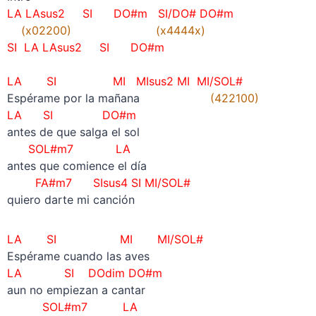
LA LAsus2 SI DO#m SI/DO# DO#m
(x02200) (x4444x)
SI
LA LAsus2 SI DO#m
–
LA SI MI MIsus2 MI MI/SOL#
Espérame por la mañana
(422100)
LA SI DO#m
antes de que salga el sol
SOL#m7 LA
antes que comience el día
FA#m7 SIsus4 SI MI/SOL#
quiero darte mi canción
LA SI MI
MI/SOL#
Espérame cuando las aves
LA SI DOdim DO#m
aun no empiezan a cantar
SOL#m7 LA