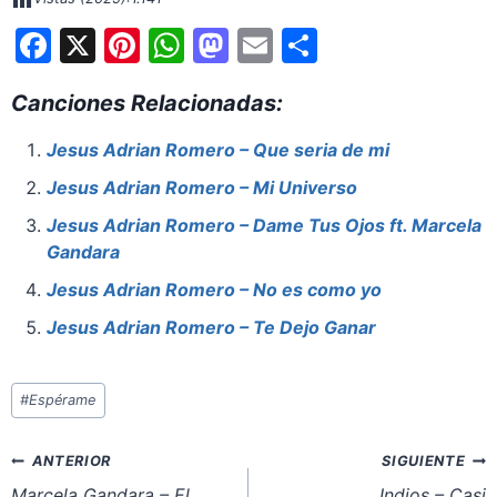
F
X
Pi
W
M
E
S
a
nt
h
a
m
h
Canciones Relacionadas:
c
er
at
st
ai
ar
e
e
s
o
l
e
Jesus Adrian Romero – Que seria de mi
b
st
A
d
Jesus Adrian Romero – Mi Universo
o
p
o
Jesus Adrian Romero – Dame Tus Ojos ft. Marcela
o
p
n
Gandara
k
Jesus Adrian Romero – No es como yo
Jesus Adrian Romero – Te Dejo Ganar
Etiquetas
#
Espérame
de
la
Navegación
ANTERIOR
SIGUIENTE
entrada:
de
Marcela Gandara – El
Indios – Casi