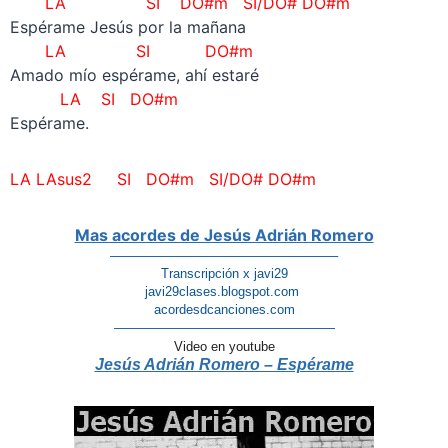
LA SI DO#m SI/DO# DO#m
Espérame Jesús por la mañana
LA SI DO#m
Amado mío espérame, ahí estaré
LA SI DO#m
Espérame.
LA LAsus2 SI DO#m
SI/DO# DO#m
Mas acordes de Jesús Adrián Romero
—————————————————–
Transcripción x javi29
javi29clases.blogspot.com
acordesdcanciones.com
—————————————————
Video en youtube
Jesús Adrián Romero – Espérame