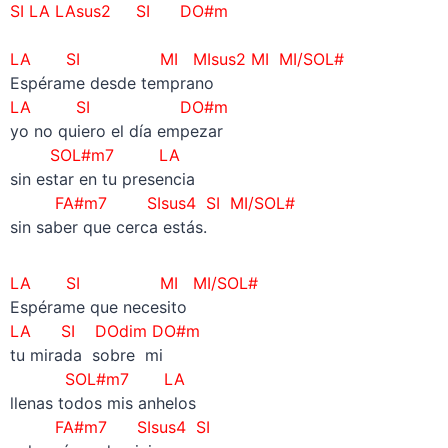
SI
LA LAsus2 SI DO#m
–
LA SI MI MIsus2 MI MI/SOL#
Espérame desde temprano
LA SI DO#m
yo no quiero el día empezar
SOL#m7 LA
sin estar en tu presencia
FA#m7 SIsus4 SI MI/SOL#
sin saber que cerca estás.
LA SI MI MI/SOL#
Espérame que necesito
LA SI DOdim DO#m
tu mirada sobre mi
SOL#m7 LA
llenas todos mis anhelos
FA#m7 SIsus4 SI