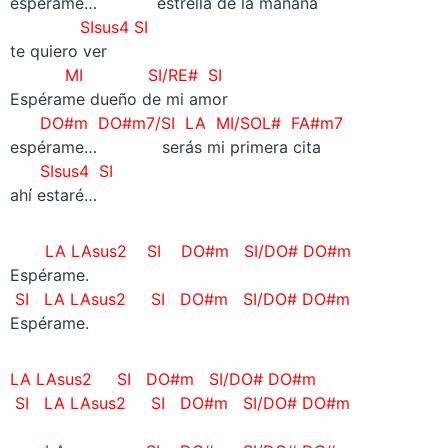
espérame… estrella de la mañana
SIsus4 SI
te quiero ver
MI SI/RE# SI
Espérame dueño de mi amor
DO#m
DO#m7/SI
LA MI/SOL# FA#m7
espérame… serás mi primera cita
SIsus4 SI
ahí estaré…
LA LAsus2 SI DO#m SI/DO# DO#m
Espérame.
SI
LA LAsus2 SI DO#m
SI/DO# DO#m
Espérame.
LA LAsus2 SI DO#m
SI/DO# DO#m
SI
LA LAsus2 SI DO#m
SI/DO# DO#m
–