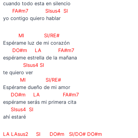
cuando todo esta en silencio
FA#m7 SIsus4 SI
yo contigo quiero hablar
MI SI/RE#
Espérame luz de mi corazón
DO#m LA FA#m7
espérame estrella de la mañana
SIsus4 SI
te quiero ver
MI SI/RE#
Espérame dueño de mi amor
DO#m LA FA#m7
espérame serás mi primera cita
SIsus4 SI
ahí estaré
LA LAsus2 SI DO#m SI/DO# DO#m