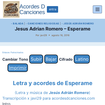
Saltar
Acordes D
al
entra
Canciones
contenido
- BALADA
|
- CANCIONES RELIGIOSAS
|
- JESÚS ADRIÁN ROMERO
Jesus Adrian Romero – Esperame
Por
javi29
agosto 16, 2016
Enlaces Patrocinados
Subir
Bajar
Latino
Cambiar Tono
Cifrado
Imprimir
Letra y acordes de Esperame
(Letra y música de
Jesús Adrián Romero
)
Transcripción x javi29 para acordesdcanciones.com
Intro