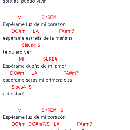
solo así puedo vivir.
MI SI/RE#
Espérame luz de mi corazón
DO#m LA FA#m7
espérame estrella de la mañana
SIsus4 SI
te quiero ver
MI SI/RE#
Espérame dueño de mi amor
DO#m LA FA#m7
espérame serás mi primera cita
SIsus4 SI
ahí estaré.
MI SI/RE#
SI
Espérame luz de mi corazón
DO#m
DO#m7/SI
LA FA#m7