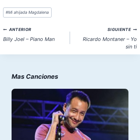
Etiquetas
#
Mi ahijada Magdalena
de
la
Navegación
ANTERIOR
SIGUIENTE
entrada:
de
Billy Joel – Piano Man
Ricardo Montaner – Yo
sin ti
entradas
Mas Canciones