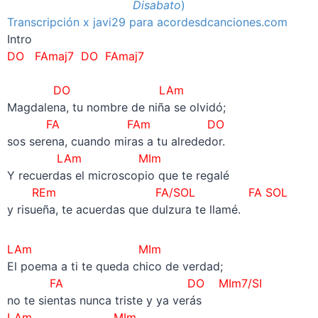
Disabato
)
Transcripción x javi29 para acordesdcanciones.com
Intro
DO FAmaj7 DO FAmaj7
–
DO LAm
Magdalena, tu nombre de niña se olvidó;
FA FAm DO
sos serena, cuando miras a tu alrededor.
LAm MIm
Y recuerdas el microscopio que te regalé
REm FA/SOL FA SOL
y risueña, te acuerdas que dulzura te llamé.
LAm MIm
El poema a ti te queda chico de verdad;
FA DO MIm7/SI
no te sientas nunca triste y ya verás
LAm MIm