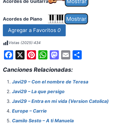
Acordes de Guitarra
Acordes de Piano
Agregar a Favoritos
0
Vistas (2025):
434
F
X
Pi
W
M
E
S
a
nt
h
a
m
h
Canciones Relacionadas:
c
er
at
st
ai
ar
e
e
s
o
l
e
Javi29 – Con el nombre de Teresa
b
st
A
d
Javi29 – La que persigo
o
p
o
Javi29 – Entra en mi vida (Version Catolica)
o
p
n
Europe – Carrie
k
Camilo Sesto – A ti Manuela