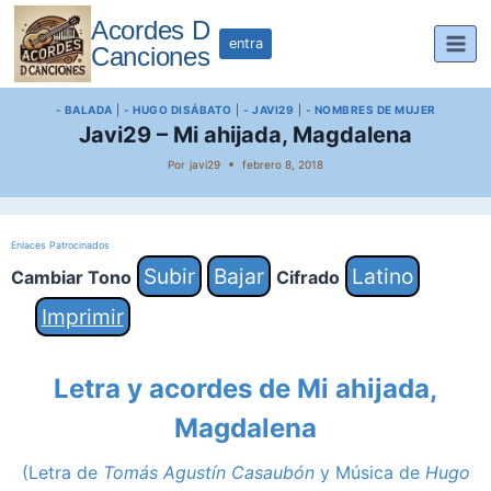
Saltar
Acordes D
al
entra
Canciones
contenido
- BALADA
|
- HUGO DISÁBATO
|
- JAVI29
|
- NOMBRES DE MUJER
Javi29 – Mi ahijada, Magdalena
Por
javi29
febrero 8, 2018
Enlaces Patrocinados
Subir
Bajar
Latino
Cambiar Tono
Cifrado
Imprimir
Letra y acordes de Mi ahijada,
Magdalena
(Letra de
Tomás Agustín Casaubón
y Música de
Hugo