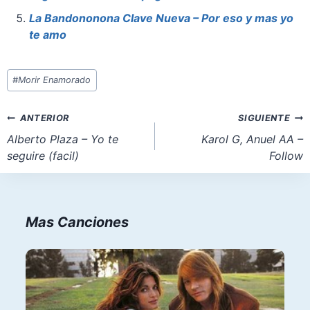
k
La Bandononona Clave Nueva – Por eso y mas yo
te amo
Etiquetas
#
Morir Enamorado
de
la
Navegación
ANTERIOR
SIGUIENTE
entrada:
de
Alberto Plaza – Yo te
Karol G, Anuel AA –
seguire (facil)
Follow
entradas
Mas Canciones