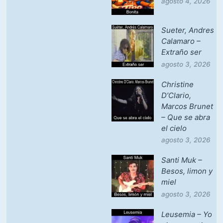
agosto 4, 2026
Sueter, Andres
Calamaro –
Extraño ser
agosto 3, 2026
Christine
D’Clario,
Marcos Brunet
– Que se abra
el cielo
agosto 3, 2026
Santi Muk –
Besos, limon y
miel
agosto 3, 2026
Leusemia – Yo