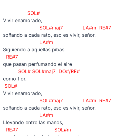
SOL#
Vivir enamorado,
SOL#maj7 LA#m RE#7
soñando a cada rato, eso es vivir, señor.
LA#m
Siguiendo a aquellas pibas
RE#7
que pasan perfumando el aire
SOL# SOL#maj7 DO#/RE#
como flor.
SOL#
Vivir enamorado,
SOL#maj7 LA#m RE#7
soñando a cada rato, eso es vivir, señor.
LA#m
Llevando entre las manos,
RE#7 SOL#m