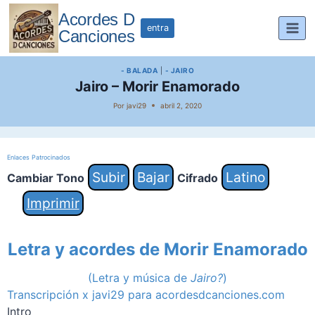
Saltar
Acordes D
al
entra
Canciones
contenido
- BALADA
|
- JAIRO
Jairo – Morir Enamorado
Por
javi29
abril 2, 2020
Enlaces Patrocinados
Subir
Bajar
Latino
Cambiar Tono
Cifrado
Imprimir
Letra y acordes de
Morir Enamorado
(Letra
y música de
Jairo?
)
Transcripción x javi29 para acordesdcanciones.com
Intro