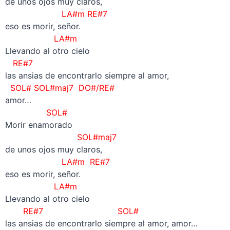
de unos ojos muy claros,
LA#m RE#7
eso es morir, señor.
LA#m
Llevando al otro cielo
RE#7
las ansias de encontrarlo siempre al amor,
SOL# SOL#maj7 DO#/RE#
amor…
SOL#
Morir enamorado
SOL#maj7
de unos ojos muy claros,
LA#m RE#7
eso es morir, señor.
LA#m
Llevando al otro cielo
RE#7
SOL#
las ansias de encontrarlo siempre al amor, amor…