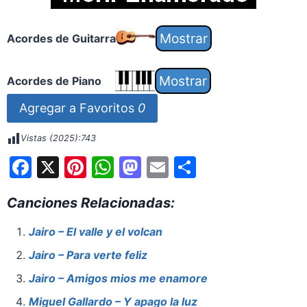
Acordes de Guitarra
Acordes de Piano
Agregar a Favoritos
0
Vistas (2025):
743
F
X
Pi
W
M
E
S
a
nt
h
a
m
h
Canciones Relacionadas:
c
er
at
st
ai
ar
e
e
s
o
l
e
Jairo – El valle y el volcan
b
st
A
d
Jairo – Para verte feliz
o
p
o
Jairo – Amigos mios me enamore
o
p
n
Miguel Gallardo – Y apago la luz