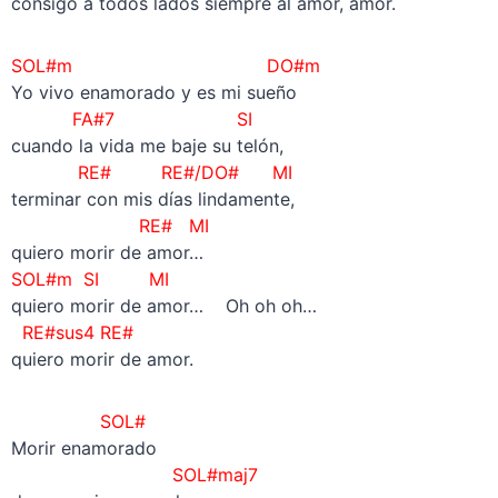
consigo a todos lados siempre al amor, amor.
SOL#m DO#m
Yo vivo enamorado y es mi sueño
FA#7 SI
cuando la vida me baje su telón,
RE# RE#/DO# MI
terminar con mis días lindamente,
RE#
MI
quiero morir de amor…
SOL#m SI MI
quiero morir de amor… Oh oh oh…
RE#sus4 RE#
quiero morir de amor.
SOL#
Morir enamorado
SOL#maj7