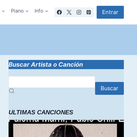
a
Piano
Info
Entrar
P
Buscar Artista o Canción
Buscar
ULTIMAS CANCIONES