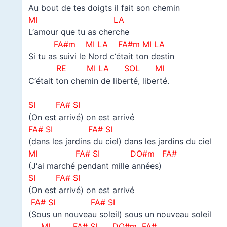
Au bout de tes doigts il fait son chemin
MI LA
L‘amour que tu as cherche
FA#m MI LA FA#m MI LA
Si tu as suivi le Nord c‘était ton destin
RE MI LA SOL MI
C‘était ton chemin de liberté, liberté.
–
SI FA# SI
(On est arrivé) on est arrivé
FA# SI
FA# SI
(dans les jardins du ciel) dans les jardins du ciel
MI FA# SI DO#m FA#
(J‘ai marché pendant mille années)
SI FA# SI
(On est arrivé) on est arrivé
FA# SI
FA# SI
(Sous un nouveau soleil) sous un nouveau soleil
MI FA# SI DO#m FA#