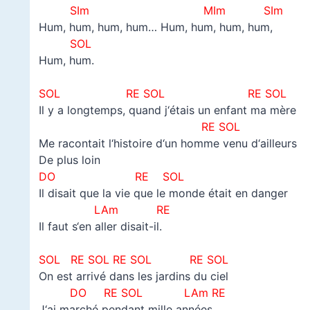
SIm MIm SIm
Hum, hum, hum, hum… Hum, hum, hum, hum,
SOL
Hum, hum.
–
SOL RE SOL
RE SOL
Il y a longtemps, quand j‘étais un enfant ma mère
RE SOL
Me racontait l‘histoire d‘un homme venu d‘ailleurs
De plus loin
DO RE SOL
Il disait que la vie que le monde était en danger
LAm RE
Il faut s‘en aller disait-il.
–
SOL
RE SOL
RE SOL
RE SOL
On est arrivé dans les jardins du ciel
DO RE SOL LAm RE
J‘ai marché pendant mille années