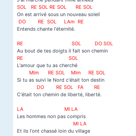
SOL
RE SOL
RE SOL
RE SOL
On est arrivé sous un nouveau soleil
DO RE SOL LAm RE
Entends chante l‘éternité.
–
RE SOL DO SOL
Au bout de tes doigts il fait son chemin
RE SOL
L‘amour que tu as cherché
MIm RE SOL MIm RE SOL
Si tu as suivi le Nord c‘était ton destin
DO RE SOL FA RE
C‘était ton chemin de liberté, liberté.
–
LA MI LA
Les hommes non pas compris
MI LA
Et ils l‘ont chassé loin du village