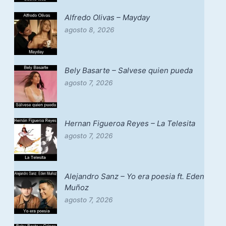
Alfredo Olivas – Mayday
agosto 8, 2026
Bely Basarte – Salvese quien pueda
agosto 7, 2026
Hernan Figueroa Reyes – La Telesita
agosto 7, 2026
Alejandro Sanz – Yo era poesia ft. Eden
Muñoz
agosto 7, 2026