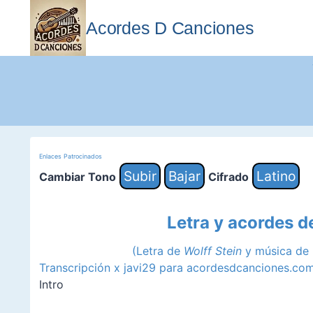
Saltar
al
Acordes D Canciones
contenido
Enlaces Patrocinados
Subir
Bajar
Latino
Cambiar Tono
Cifrado
Letra y acordes de
(Letra de
Wolff Stein
y música de
Transcripción x javi29 para acordesdcanciones.co
Intro