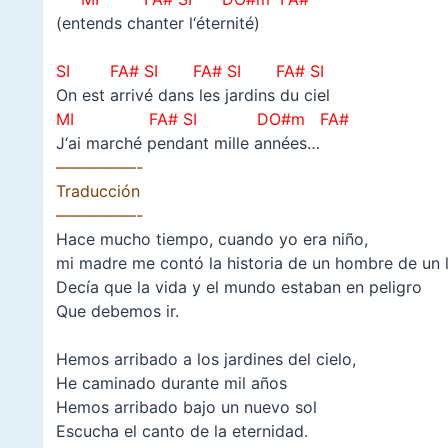
(entends chanter l‘éternité)
–
SI FA# SI
FA# SI
FA# SI
On est arrivé dans les jardins du ciel
MI FA# SI DO#m FA#
J‘ai marché pendant mille années…
—————-
Traducción
—————-
Hace mucho tiempo, cuando yo era niño,
mi madre me contó la historia de un hombre de un 
Decía que la vida y el mundo estaban en peligro
Que debemos ir.
–
Hemos arribado a los jardines del cielo,
He caminado durante mil años
Hemos arribado bajo un nuevo sol
Escucha el canto de la eternidad.