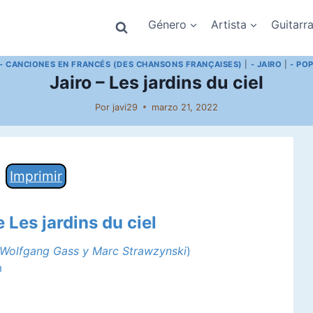
Género
Artista
Guitarr
- CANCIONES EN FRANCÉS (DES CHANSONS FRANÇAISES)
|
- JAIRO
|
- PO
Jairo – Les jardins du ciel
Por
javi29
marzo 21, 2022
Imprimir
 Les jardins du ciel
Wolfgang Gass y Marc Strawzynski
)
m