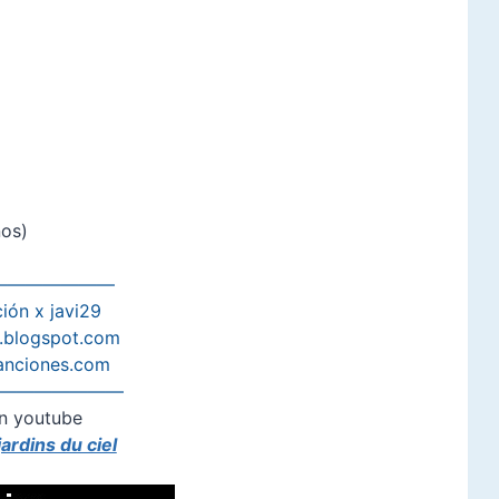
ños)
———————
ión x javi29
s.blogspot.com
anciones.com
———————
n youtube
jardins du ciel