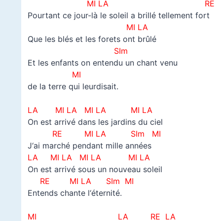
MI LA
RE
Pourtant ce jour-là le soleil a brillé tellement fort
MI LA
Que les blés et les forets ont brûlé
SIm
Et les enfants on entendu un chant venu
MI
de la terre qui leurdisait.
–
LA
MI LA
MI LA
MI LA
On est arrivé dans les jardins du ciel
RE
MI LA
SIm MI
J‘ai marché pendant mille années
LA
MI LA
MI LA
MI LA
On est arrivé sous un nouveau soleil
RE
MI LA
SIm MI
Entends chante l‘éternité.
–
MI LA RE LA