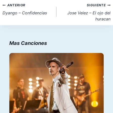
la
Navegación
ANTERIOR
SIGUIENTE
entrada:
de
Dyango – Confidencias
Jose Velez – El ojo del
huracan
entradas
Mas Canciones