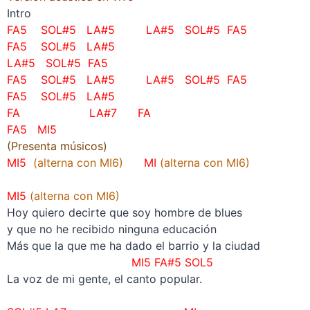
Intro
FA5 SOL#5 LA#5 LA#5 SOL#5 FA5
FA5 SOL#5 LA#5
LA#5 SOL#5 FA5
FA5 SOL#5 LA#5 LA#5 SOL#5 FA5
FA5 SOL#5 LA#5
FA LA#7 FA
FA5 MI5
(Presenta músicos)
MI5
(alterna con MI6)
MI
(alterna con MI6)
–
MI5
(alterna con MI6)
Hoy quiero decirte que soy hombre de blues
y que no he recibido ninguna educación
Más que la que me ha dado el barrio y la ciudad
MI5 FA#5 SOL5
La voz de mi gente, el canto popular.