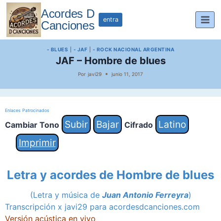
Saltar
Acordes D
al
entra
Canciones
contenido
- BLUES
|
- JAF
|
- ROCK NACIONAL ARGENTINA
JAF – Hombre de blues
Por
javi29
junio 11, 2017
Enlaces Patrocinados
Subir
Bajar
Latino
Cambiar Tono
Cifrado
Imprimir
Letra y acordes de Hombre de blues
(Letra y música de
Juan Antonio Ferreyra
)
Transcripción x javi29 para acordesdcanciones.com
Versión acústica en vivo