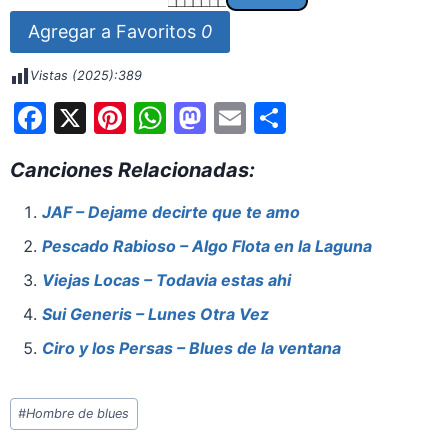
Agregar a Favoritos
0
Vistas (2025):
389
F
X
Pi
W
M
E
S
a
nt
h
a
m
h
Canciones Relacionadas:
c
er
at
st
ai
ar
e
e
s
o
l
e
JAF – Dejame decirte que te amo
b
st
A
d
Pescado Rabioso – Algo Flota en la Laguna
o
p
o
Viejas Locas – Todavia estas ahi
o
p
n
Sui Generis – Lunes Otra Vez
k
Ciro y los Persas – Blues de la ventana
Etiquetas
#
Hombre de blues
de