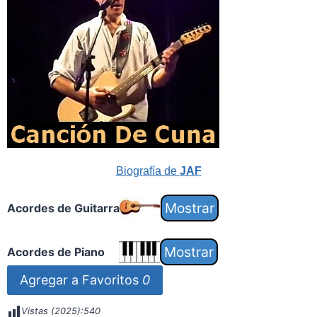
Biografía de
JAF
Acordes de Guitarra
Acordes de Piano
Agregar a Favoritos
0
Vistas (2025):
540