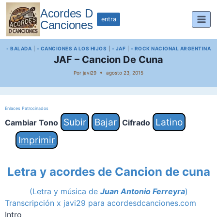
Saltar
Acordes D
al
entra
Canciones
contenido
- BALADA
|
- CANCIONES A LOS HIJOS
|
- JAF
|
- ROCK NACIONAL ARGENTINA
JAF – Cancion De Cuna
Por
javi29
agosto 23, 2015
Enlaces Patrocinados
Subir
Bajar
Latino
Cambiar Tono
Cifrado
Imprimir
Letra y acordes de Cancion de cuna
(Letra y música de
Juan Antonio Ferreyra
)
Transcripción x javi29 para acordesdcanciones.com
Intro