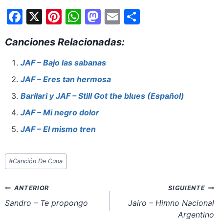
F
X
Pi
W
M
E
S
a
nt
h
a
m
h
Canciones Relacionadas:
c
er
at
st
ai
ar
e
e
s
o
l
e
JAF – Bajo las sabanas
b
st
A
d
JAF – Eres tan hermosa
o
p
o
Barilari y JAF – Still Got the blues (Español)
o
p
n
JAF – Mi negro dolor
k
JAF – El mismo tren
Etiquetas
#
Canción De Cuna
de
la
Navegación
ANTERIOR
SIGUIENTE
entrada:
de
Sandro – Te propongo
Jairo – Himno Nacional
Argentino
entradas