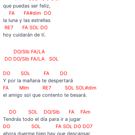
que puedas ser feliz,
FA FA#dim DO
la luna y las estrellas
RE7 FA SOL DO
hoy cuidarán de tí.
DO/SIb FA/LA
DO DO/SIb FA/LA SOL
DO SOL FA DO
Y por la mañana te despertará
FA MIm RE7 SOL SOL#dim
el amigo sol que contento te besará.
DO SOL DO/SIb FA FAm
Tendrás todo el día para ir a jugar
DO SOL FA SOL DO DO7
ahora duerme bien hay que descansar