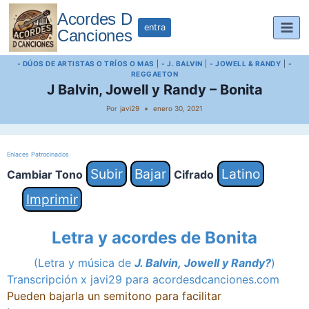
Saltar
Acordes D
al
entra
Canciones
contenido
- DÚOS DE ARTISTAS O TRÍOS O MAS
|
- J. BALVIN
|
- JOWELL & RANDY
|
-
REGGAETON
J Balvin, Jowell y Randy – Bonita
Por
javi29
enero 30, 2021
Enlaces Patrocinados
Subir
Bajar
Latino
Cambiar Tono
Cifrado
Imprimir
Letra y acordes de Bonita
(Letra y música de
J. Balvin,
Jowell y Randy?
)
Transcripción x javi29 para acordesdcanciones.com
Pueden bajarla un semitono para facilitar