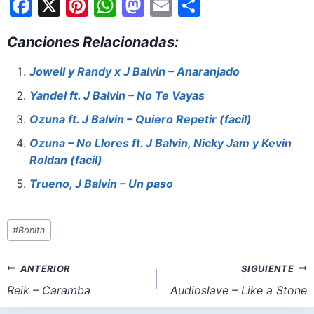
F
X
Pi
W
M
E
S
a
nt
h
a
m
h
Canciones Relacionadas:
c
er
at
st
ai
ar
e
e
s
o
l
e
Jowell y Randy x J Balvin – Anaranjado
b
st
A
d
Yandel ft. J Balvin – No Te Vayas
o
p
o
Ozuna ft. J Balvin – Quiero Repetir (facil)
o
p
n
Ozuna – No Llores ft. J Balvin, Nicky Jam y Kevin
k
Roldan (facil)
Trueno, J Balvin – Un paso
Etiquetas
#
Bonita
de
la
Navegación
ANTERIOR
SIGUIENTE
entrada:
de
Reik – Caramba
Audioslave – Like a Stone
entradas