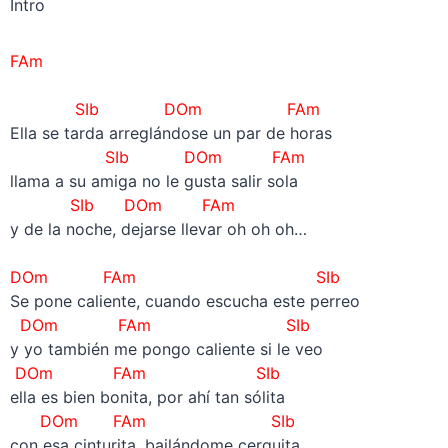
Intro
FAm
–
SIb
DOm FAm
Ella se tarda arreglándose un par de horas
SIb
DOm FAm
llama a su amiga no le gusta salir sola
SIb
DOm FAm
y de la noche, dejarse llevar oh oh oh…
–
DOm
FAm
SIb
Se pone caliente, cuando escucha este perreo
DOm FAm SIb
y yo también me pongo caliente si le veo
DOm FAm SIb
ella es bien bonita, por ahí tan sólita
DOm FAm SIb
con esa cinturita, bailándome cerquita.