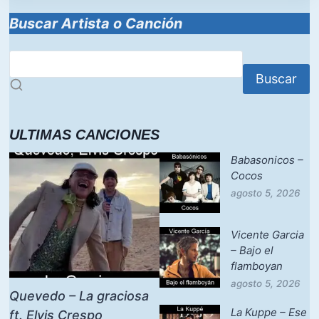
Buscar Artista o Canción
Buscar
ULTIMAS CANCIONES
Babasonicos –
Cocos
agosto 5, 2026
Vicente Garcia
– Bajo el
flamboyan
agosto 5, 2026
Quevedo – La graciosa
La Kuppe – Ese
ft. Elvis Crespo