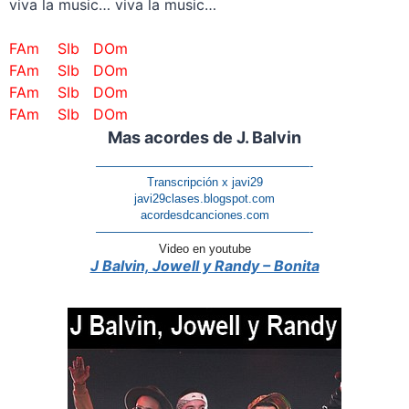
viva la music… viva la music…
–
FAm SIb
DOm
FAm SIb
DOm
FAm SIb
DOm
FAm SIb
DOm
Mas acordes de J. Balvin
——————————————————-
Transcripción x javi29
javi29clases.blogspot.com
acordesdcanciones.com
——————————————————-
Video en youtube
J Balvin, Jowell y Randy – Bonita