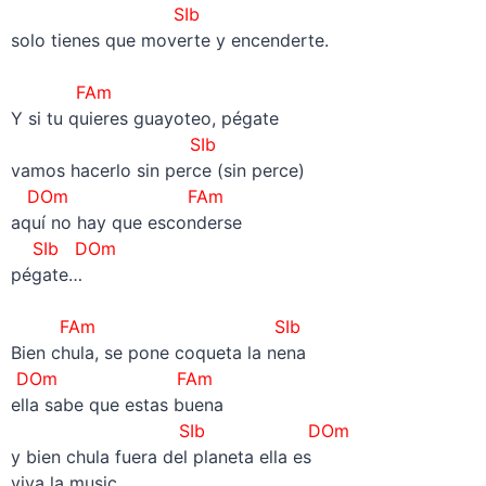
SIb
solo tienes que moverte y encenderte.
–
FAm
Y si tu quieres guayoteo, pégate
SIb
vamos hacerlo sin perce (sin perce)
DOm
FAm
aquí no hay que esconderse
SIb
DOm
pégate…
–
FAm
SIb
Bien chula, se pone coqueta la nena
DOm
FAm
ella sabe que estas buena
SIb
DOm
y bien chula fuera del planeta ella es
viva la music…