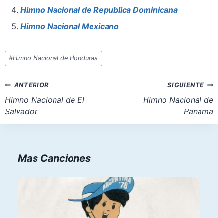
o
p
n
Himno Nacional de Republica Dominicana
k
Himno Nacional Mexicano
Etiquetas
#
Himno Nacional de Honduras
de
la
Navegación
ANTERIOR
SIGUIENTE
entrada:
de
Himno Nacional de El
Himno Nacional de
Salvador
Panama
entradas
Mas Canciones