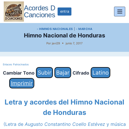
Saltar
Acordes D
al
entra
Canciones
contenido
- HIMNOS NACIONALES
|
- MARCHA
Himno Nacional de Honduras
Por
javi29
junio 7, 2017
Enlaces Patrocinados
Subir
Bajar
Latino
Cambiar Tono
Cifrado
Imprimir
Letra y acordes del Himno Nacional
de Honduras
(Letra de
Augusto Constantino Coello Estévez
y música