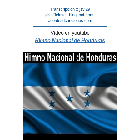
—————————————————-
Transcripción x javi29
javi29clases.blogspot.com
acordesdcanciones.com
——————————————————
Video en youtube
Himno Nacional de Honduras