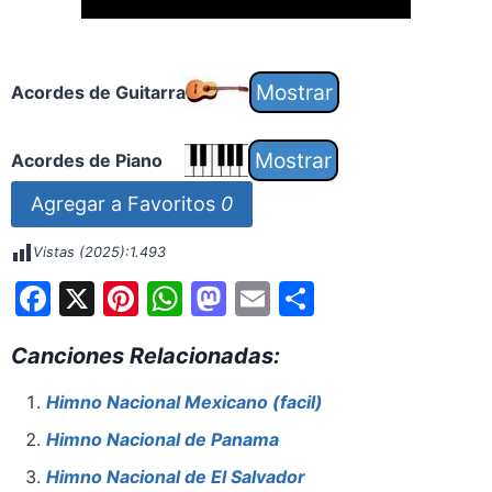
Acordes de Guitarra
Acordes de Piano
Agregar a Favoritos
0
Vistas (2025):
1.493
F
X
Pi
W
M
E
S
a
nt
h
a
m
h
Canciones Relacionadas:
c
er
at
st
ai
ar
e
e
s
o
l
e
Himno Nacional Mexicano (facil)
b
st
A
d
Himno Nacional de Panama
o
p
o
Himno Nacional de El Salvador