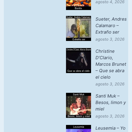
agosto 4, 2026
Sueter, Andres
Calamaro –
Extraño ser
agosto 3, 2026
Christine
D’Clario,
Marcos Brunet
– Que se abra
el cielo
agosto 3, 2026
Santi Muk –
Besos, limon y
miel
agosto 3, 2026
Leusemia – Yo