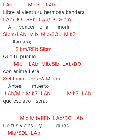
LAb MIb7 LAb
Libre al viento tu hermosa bandera
LAb/DO REb LAb/DO SIbm
—
A vencer o a morir
SIbm/LAb MIb MIb/SOL MIb7
——
llamará;
SIbm/REb SIbm
Que tu pueblo
MIb LAb MIb/SIb LAb/DO
con ánima fiera
SOLbdim REb/FA MIdim
—
Antes muerto
LAb/MIb MIb7 LAb MIb7 LAb
que esclavo será.
MIb MIb/REb LAb/DO LAb
De tus viejas y duras
MIb/SOL LAb