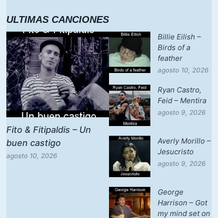
ULTIMAS CANCIONES
Billie Eilish –
Birds of a
feather
agosto 10, 2026
Ryan Castro,
Feid – Mentira
agosto 9, 2026
Fito & Fitipaldis – Un
Averly Morillo –
buen castigo
Jesucristo
agosto 10, 2026
agosto 9, 2026
George
Harrison – Got
my mind set on