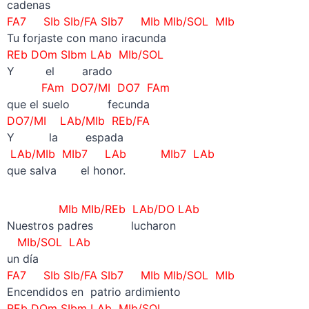
cadenas
FA7 SIb SIb/FA SIb7 MIb MIb/SOL MIb
Tu forjaste con mano iracunda
REb DOm SIbm LAb MIb/SOL
Y el arado
FAm DO7/MI DO7 FAm
que el suelo fecunda
DO7/MI LAb/MIb REb/FA
Y la espada
LAb/MIb MIb7 LAb MIb7 LAb
que salva el honor.
MIb MIb/REb LAb/DO LAb
Nuestros padres lucharon
MIb/SOL LAb
un día
FA7 SIb SIb/FA SIb7 MIb MIb/SOL MIb
Encendidos en patrio ardimiento
REb DOm SIbm LAb MIb/SOL