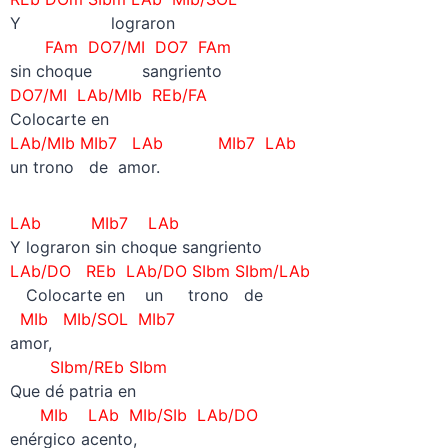
Y lograron
FAm DO7/MI DO7 FAm
sin choque sangriento
DO7/MI LAb/MIb REb/FA
Colocarte en
LAb/MIb MIb7 LAb MIb7 LAb
un trono de amor.
LAb MIb7 LAb
Y lograron sin choque sangriento
LAb/DO REb LAb/DO SIbm SIbm/LAb
—
Colocarte en un trono de
MIb MIb/SOL MIb7
amor,
SIbm/REb SIbm
Que dé patria en
MIb LAb MIb/SIb LAb/DO
enérgico acento,