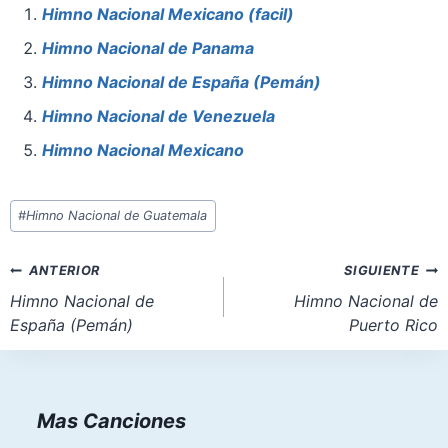
e
e
s
o
l
e
Himno Nacional Mexicano (facil)
b
st
A
d
Himno Nacional de Panama
o
p
o
Himno Nacional de España (Pemán)
o
p
n
Himno Nacional de Venezuela
k
Himno Nacional Mexicano
Etiquetas
#
Himno Nacional de Guatemala
de
la
Navegación
ANTERIOR
SIGUIENTE
entrada:
de
Himno Nacional de
Himno Nacional de
España (Pemán)
Puerto Rico
entradas
Mas Canciones