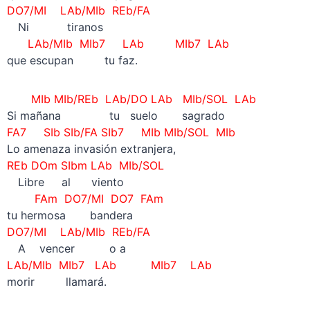
DO7/MI LAb/MIb REb/FA
—
Ni tiranos
LAb/MIb MIb7 LAb MIb7 LAb
que escupan tu faz.
MIb MIb/REb LAb/DO LAb MIb/SOL LAb
Si mañana tu suelo sagrado
FA7 SIb SIb/FA SIb7 MIb MIb/SOL MIb
Lo amenaza invasión extranjera,
REb DOm SIbm LAb MIb/SOL
—
Libre al viento
FAm DO7/MI DO7 FAm
tu hermosa bandera
DO7/MI LAb/MIb REb/FA
—
A vencer o a
LAb/MIb MIb7 LAb MIb7 LAb
morir llamará.