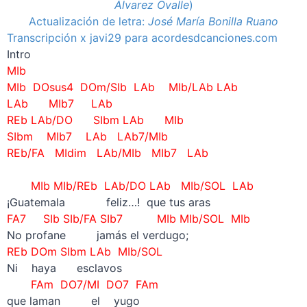
Álvarez Ovalle
)
Actualización de letra:
José María Bonilla Ruano
Transcripción x javi29 para acordesdcanciones.com
Intro
MIb
MIb DOsus4 DOm/SIb LAb MIb/LAb LAb
LAb MIb7 LAb
REb LAb/DO SIbm LAb MIb
SIbm MIb7 LAb LAb7/MIb
REb/FA MIdim LAb/MIb MIb7 LAb
–
MIb MIb/REb LAb/DO LAb MIb/SOL LAb
¡Guatemala feliz…! que tus aras
FA7 SIb SIb/FA SIb7 MIb MIb/SOL MIb
No profane jamás el verdugo;
REb DOm SIbm LAb MIb/SOL
Ni haya esclavos
FAm DO7/MI DO7 FAm
que laman el yugo