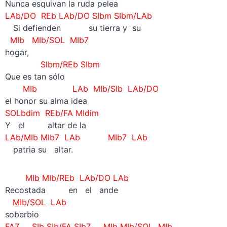
Nunca esquivan la ruda pelea
LAb/DO REb LAb/DO SIbm SIbm/LAb
—
Si defienden su tierra y su
MIb MIb/SOL MIb7
hogar,
SIbm/REb SIbm
Que es tan sólo
MIb LAb MIb/SIb LAb/DO
el honor su alma idea
SOLbdim REb/FA MIdim
Y el altar de la
LAb/MIb MIb7 LAb MIb7 LAb
—
patria su altar.
MIb MIb/REb LAb/DO LAb
Recostada en el ande
MIb/SOL LAb
soberbio
FA7 SIb SIb/FA SIb7 MIb MIb/SOL MIb