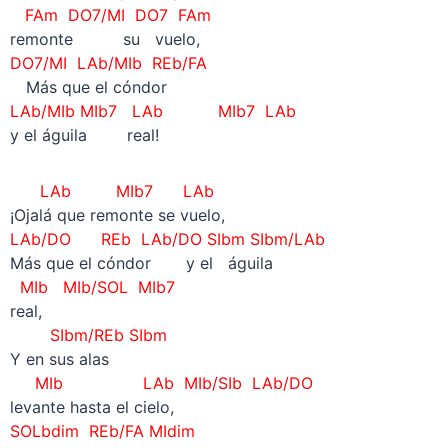
FAm DO7/MI DO7 FAm
remonte su vuelo,
DO7/MI LAb/MIb REb/FA
—
Más que el cóndor
LAb/MIb MIb7 LAb MIb7 LAb
y el águila real!
LAb MIb7 LAb
¡Ojalá que remonte se vuelo,
LAb/DO REb LAb/DO SIbm SIbm/LAb
Más que el cóndor y el águila
MIb MIb/SOL MIb7
real,
SIbm/REb SIbm
Y en sus alas
MIb LAb MIb/SIb LAb/DO
levante hasta el cielo,
SOLbdim REb/FA MIdim