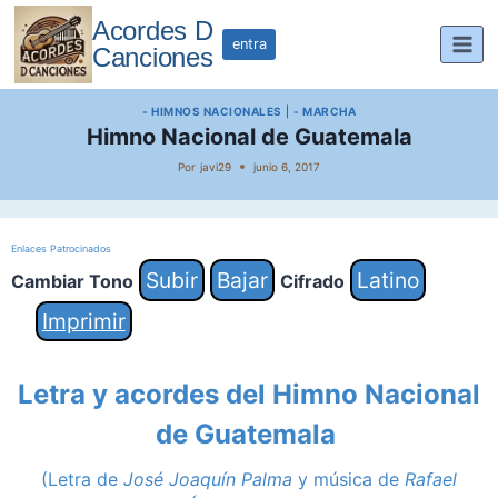
Saltar
Acordes D
al
entra
Canciones
contenido
- HIMNOS NACIONALES
|
- MARCHA
Himno Nacional de Guatemala
Por
javi29
junio 6, 2017
Enlaces Patrocinados
Subir
Bajar
Latino
Cambiar Tono
Cifrado
Imprimir
Letra y acordes del Himno Nacional
de Guatemala
(Letra de
José Joaquín Palma
y música de
Rafael