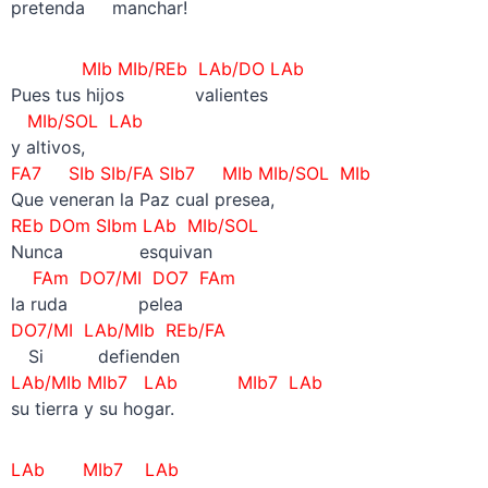
pretenda manchar!
MIb MIb/REb LAb/DO LAb
Pues tus hijos valientes
MIb/SOL LAb
y altivos,
FA7 SIb SIb/FA SIb7 MIb MIb/SOL MIb
Que veneran la Paz cual presea,
REb DOm SIbm LAb MIb/SOL
Nunca esquivan
FAm DO7/MI DO7 FAm
la ruda pelea
DO7/MI LAb/MIb REb/FA
—
Si defienden
LAb/MIb MIb7 LAb MIb7 LAb
su tierra y su hogar.
LAb MIb7 LAb