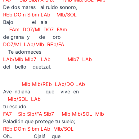
De dos mares al ruido sonoro,
REb DOm SIbm LAb MIb/SOL
Bajo el ala
FAm DO7/MI DO7 FAm
de grana y de oro
DO7/MI LAb/MIb REb/FA
—
Te adormeces
LAb/MIb MIb7 LAb MIb7 LAb
del bello quetzal.
MIb MIb/REb LAb/DO LAb
Ave indiana que vive en
MIb/SOL LAb
tu escudo
FA7 SIb SIb/FA SIb7 MIb MIb/SOL MIb
Paladión que protege tu suelo;
REb DOm SIbm LAb MIb/SOL
Oh… Ojalá que