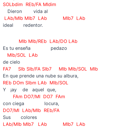
SOLbdim REb/FA MIdim
—
Dieron vida al
LAb/MIb MIb7 LAb MIb7 LAb
ideal redentor.
MIb MIb/REb LAb/DO LAb
Es tu enseña pedazo
MIb/SOL LAb
de cielo
FA7 SIb SIb/FA SIb7 MIb MIb/SOL MIb
En que prende una nube su albura,
REb DOm SIbm LAb MIb/SOL
Y ¡ay de aquel que,
FAm DO7/MI DO7 FAm
con ciega locura,
DO7/MI LAb/MIb REb/FA
Sus colores
LAb/MIb MIb7 LAb MIb7 LAb