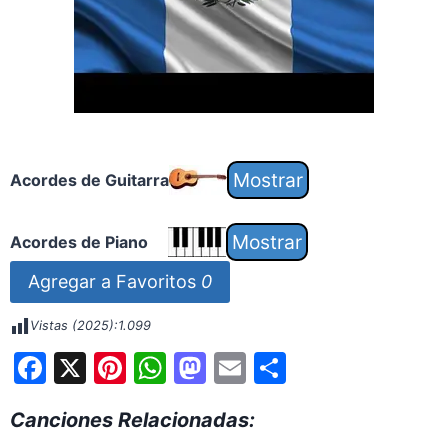
Acordes de Guitarra
Acordes de Piano
Agregar a Favoritos
0
Vistas (2025):
1.099
F
X
Pi
W
M
E
S
a
nt
h
a
m
h
Canciones Relacionadas:
c
er
at
st
ai
ar