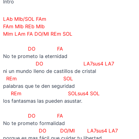
Intro
LAb MIb/SOL FAm
FAm MIb REb MIb
MIm LAm FA DO/MI REm SOL
–
DO FA
No te prometo la eternidad
DO LA7sus4 LA7
ni un mundo lleno de castillos de cristal
REm SOL
palabras que te den seguridad
REm SOLsus4 SOL
los fantasmas las pueden asustar.
–
DO FA
No te prometo formalidad
DO DO/MI LA7sus4 LA7
porque es mas fácil que cuidar tu libertad