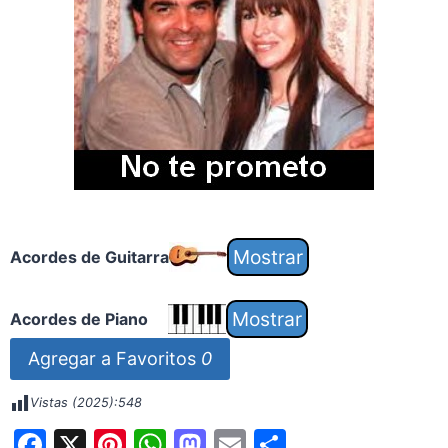
Acordes de Guitarra
Acordes de Piano
Agregar a Favoritos
0
Vistas (2025):
548
F
X
Pi
W
M
E
S