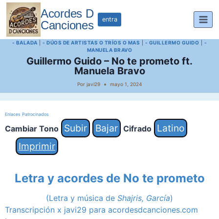
Saltar
Acordes D
al
entra
Canciones
contenido
- BALADA
|
- DÚOS DE ARTISTAS O TRÍOS O MAS
|
- GUILLERMO GUIDO
|
-
MANUELA BRAVO
Guillermo Guido – No te prometo ft.
Manuela Bravo
Por
javi29
mayo 1, 2024
Enlaces Patrocinados
Subir
Bajar
Latino
Cambiar Tono
Cifrado
Imprimir
Letra y acordes de No te prometo
(Letra y música de
Shajris, García
)
Transcripción x javi29 para acordesdcanciones.com