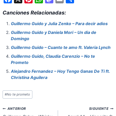
a
nt
h
a
m
h
Canciones Relacionadas:
c
er
at
st
ai
ar
e
e
s
o
l
e
Guillermo Guido y Julia Zenko – Para decir adios
b
st
A
d
Guillermo Guido y Daniela Mori – Un dia de
o
p
o
Domingo
o
p
n
Guillermo Guido – Cuanto te amo ft. Valeria Lynch
k
Guillermo Guido, Claudia Carenzio – No te
Prometo
Alejandro Fernandez – Hoy Tengo Ganas De Ti ft.
Christina Aguilera
Etiquetas
#
No te prometo
de
la
Navegación
ANTERIOR
SIGUIENTE
entrada: