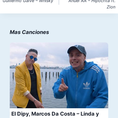
de
Guillermo Galve – Whisky
Anuel AA – Hipocrita ft.
Zion
entradas
Mas Canciones
El Dipy, Marcos Da Costa – Linda y