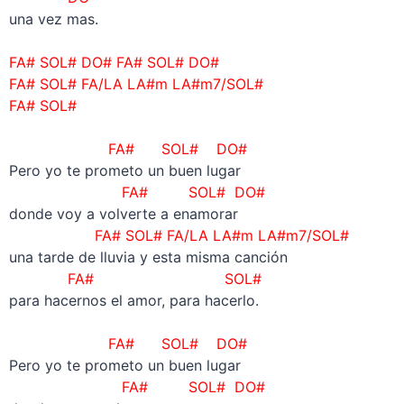
una vez mas.
–
FA# SOL# DO#
FA# SOL# DO#
FA# SOL# FA/LA LA#m LA#m7/SOL#
FA# SOL#
–
FA# SOL# DO#
Pero yo te prometo un buen lugar
FA# SOL# DO#
donde voy a volverte a enamorar
FA# SOL# FA/LA LA#m LA#m7/SOL#
una tarde de lluvia y esta misma canción
FA# SOL#
para hacernos el amor, para hacerlo.
–
FA# SOL# DO#
Pero yo te prometo un buen lugar
FA# SOL# DO#