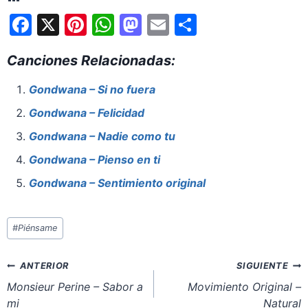
F
X
Pi
W
M
E
S
a
nt
h
a
m
h
Canciones Relacionadas:
c
er
at
st
ai
ar
e
e
s
o
l
e
Gondwana – Si no fuera
b
st
A
d
Gondwana – Felicidad
o
p
o
Gondwana – Nadie como tu
o
p
n
Gondwana – Pienso en ti
k
Gondwana – Sentimiento original
Etiquetas
#
Piénsame
de
la
Navegación
ANTERIOR
SIGUIENTE
entrada:
de
Monsieur Perine – Sabor a
Movimiento Original –
mi
Natural
entradas