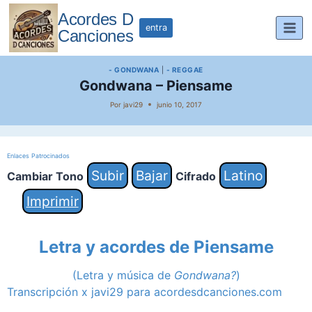
Saltar
Acordes D
al
entra
Canciones
contenido
- GONDWANA
|
- REGGAE
Gondwana – Piensame
Por
javi29
junio 10, 2017
Enlaces Patrocinados
Subir
Bajar
Latino
Cambiar Tono
Cifrado
Imprimir
Letra y acordes de Piensame
(Letra y música de
Gondwana?
)
Transcripción x javi29 para acordesdcanciones.com