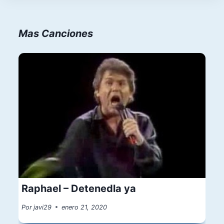
Mas Canciones
Raphael – Detenedla ya
Por
javi29
enero 21, 2020