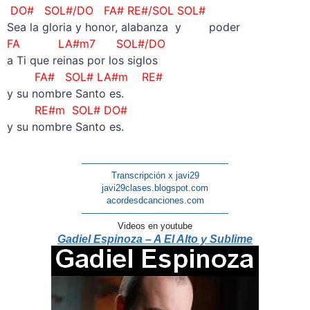
DO# SOL#/DO FA# RE#/SOL SOL#
Sea la gloria y honor, alabanza y poder
FA
LA#m7 SOL#/DO
a Ti que reinas por los siglos
FA# SOL#
LA#m RE#
y su nombre Santo es.
RE#m SOL#
DO#
y su nombre Santo es.
————————————————-
Transcripción x javi29
javi29clases.blogspot.com
acordesdcanciones.com
————————————————-
Videos en youtube
Gadiel Espinoza – A El Alto y Sublime