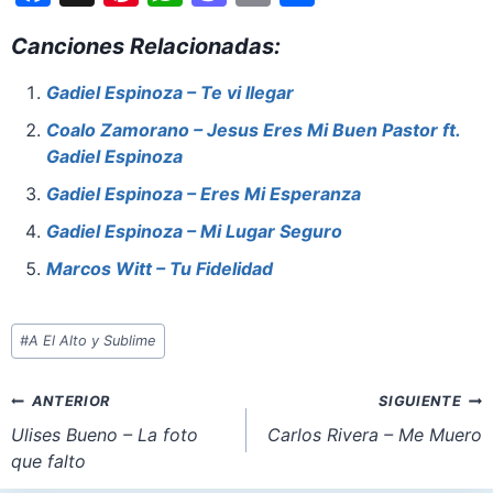
a
nt
h
a
m
h
Canciones Relacionadas:
c
er
at
st
ai
ar
e
e
s
o
l
e
Gadiel Espinoza – Te vi llegar
b
st
A
d
Coalo Zamorano – Jesus Eres Mi Buen Pastor ft.
o
p
o
Gadiel Espinoza
o
p
n
Gadiel Espinoza – Eres Mi Esperanza
k
Gadiel Espinoza – Mi Lugar Seguro
Marcos Witt – Tu Fidelidad
Etiquetas
#
A El Alto y Sublime
de
la
Navegación
ANTERIOR
SIGUIENTE
entrada:
de
Ulises Bueno – La foto
Carlos Rivera – Me Muero
que falto
entradas