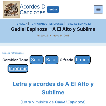
Saltar
Acordes D
al
entra
Canciones
contenido
- BALADA
|
- CANCIONES RELIGIOSAS
|
- GADIEL ESPINOZA
Gadiel Espinoza – A El Alto y Sublime
Por
javi29
mayo 14, 2018
Enlaces Patrocinados
Subir
Bajar
Latino
Cambiar Tono
Cifrado
Imprimir
Letra y acordes de A El Alto y
Sublime
(Letra y música de
Gadiel Espinoza
)