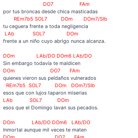
DO7 FAm
por tus broncas desde chica masticadas
REm7b5 SOL7 DOm DOm7/SIb
tu ceguera frente a toda negligencia
LAb SOL7 DOm
frente a un niño cuyo abrigo nunca alcanza.
–
DOm LAb/DO DOm6
LAb/DO
Sin embargo todavía te maldicen
DOm DO7 FAm
quienes vieron sus peldaños vulnerados
REm7b5 SOL7 DOm DOm7/SIb
esos que con lujos taparon miserias
LAb SOL7 DOm
esos que el Domingo lavan sus pecados.
–
DOm LAb/DO DOm6
LAb/DO
Inmortal aunque mil veces te maten
DOm DO7 FAm