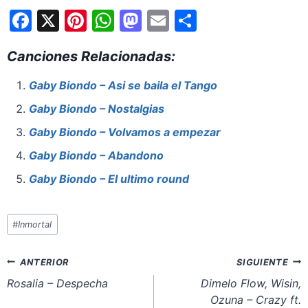
F
X
Pi
W
M
E
S
a
nt
h
a
m
h
Canciones Relacionadas:
c
er
at
st
ai
ar
e
e
s
o
l
e
Gaby Biondo – Asi se baila el Tango
b
st
A
d
Gaby Biondo – Nostalgias
o
p
o
Gaby Biondo – Volvamos a empezar
o
p
n
Gaby Biondo – Abandono
k
Gaby Biondo – El ultimo round
Etiquetas
#
Inmortal
de
la
Navegación
ANTERIOR
SIGUIENTE
entrada:
de
Rosalia – Despecha
Dimelo Flow, Wisin,
Ozuna – Crazy ft.
entradas