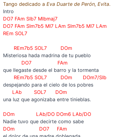
Tango dedicado a
Eva Duarte de Perón, Evita
.
Intro
DO7 FAm SIb7 MIbmaj7
DO7 FAm SIm7b5 MI7 LAm
SIm7b5 MI7 LAm
REm SOL7
–
REm7b5 SOL7 DOm
Misteriosa hada madrina de tu pueblo
DO7 FAm
que llegaste desde el barro y la tormenta
REm7b5 SOL7 DOm DOm7/SIb
despejando para el cielo de los pobres
LAb SOL7 DOm
una luz que agonizaba entre tinieblas.
–
DOm LAb/DO DOm6
LAb/DO
Nadie tuvo que decirte como sabe
DOm DO7 FAm
el dolor de una madre doblegada