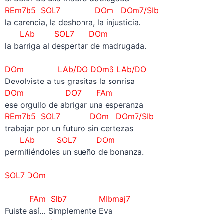
REm7b5 SOL7 DOm DOm7/SIb
la carencia, la deshonra, la injusticia.
LAb SOL7 DOm
la barriga al despertar de madrugada.
–
DOm LAb/DO DOm6
LAb/DO
Devolviste a tus grasitas la sonrisa
DOm DO7 FAm
ese orgullo de abrigar una esperanza
REm7b5 SOL7 DOm DOm7/SIb
trabajar por un futuro sin certezas
LAb SOL7 DOm
permitiéndoles un sueño de bonanza.
–
SOL7 DOm
–
FAm
SIb7 MIbmaj7
Fuiste así… Simplemente Eva