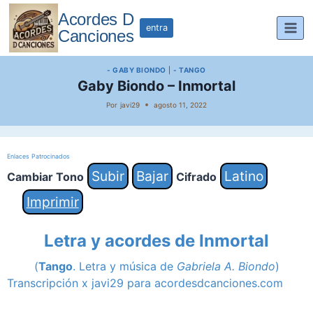
Saltar
Acordes D
al
entra
Canciones
contenido
- GABY BIONDO
|
- TANGO
Gaby Biondo – Inmortal
Por
javi29
agosto 11, 2022
Enlaces Patrocinados
Subir
Bajar
Latino
Cambiar Tono
Cifrado
Imprimir
Letra y acordes de Inmortal
(
Tango
.
Letra y música de
Gabriela A. Biondo
)
Transcripción x javi29 para acordesdcanciones.com