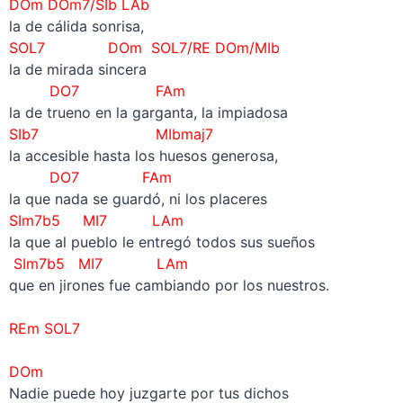
DOm
DOm7/SIb
LAb
la de cálida sonrisa,
SOL7 DOm
SOL7/RE DOm/MIb
la de mirada sincera
DO7 FAm
la de trueno en la garganta, la impiadosa
SIb7 MIbmaj7
la accesible hasta los huesos generosa,
DO7 FAm
la que nada se guardó, ni los placeres
SIm7b5 MI7 LAm
la que al pueblo le entregó todos sus sueños
SIm7b5 MI7 LAm
que en jirones fue cambiando por los nuestros.
–
REm SOL7
–
DOm
Nadie puede hoy juzgarte por tus dichos