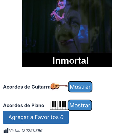
Acordes de Guitarra
Acordes de Piano
Agregar a Favoritos
0
Vistas (2025):
396