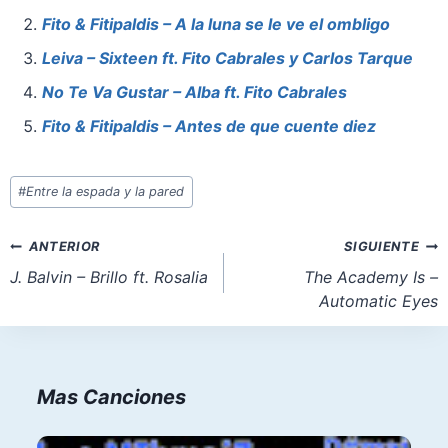
b
st
A
d
Fito & Fitipaldis – A la luna se le ve el ombligo
o
p
o
Leiva – Sixteen ft. Fito Cabrales y Carlos Tarque
o
p
n
No Te Va Gustar – Alba ft. Fito Cabrales
k
Fito & Fitipaldis – Antes de que cuente diez
Etiquetas
#
Entre la espada y la pared
de
la
Navegación
ANTERIOR
SIGUIENTE
entrada:
de
J. Balvin – Brillo ft. Rosalia
The Academy Is –
Automatic Eyes
entradas
Mas Canciones