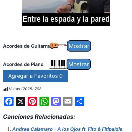
Acordes de Guitarra
Acordes de Piano
Agregar a Favoritos
0
Vistas (2025):
798
F
X
Pi
W
M
E
S
a
nt
h
a
m
h
Canciones Relacionadas:
c
er
at
st
ai
ar
e
e
s
o
l
e
Andres Calamaro – A los Ojos ft. Fito & Fitipaldis