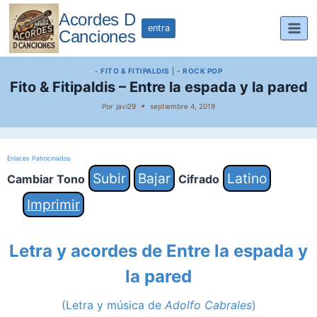
Saltar
Acordes D
al
entra
Canciones
contenido
- FITO & FITIPALDIS
|
- ROCK POP
Fito & Fitipaldis – Entre la espada y la pared
Por
javi29
septiembre 4, 2019
Enlaces Patrocinados
Subir
Bajar
Latino
Cambiar Tono
Cifrado
Imprimir
Letra y acordes de Entre la espada y
la pared
(Letra y música de
Adolfo Cabrales
)