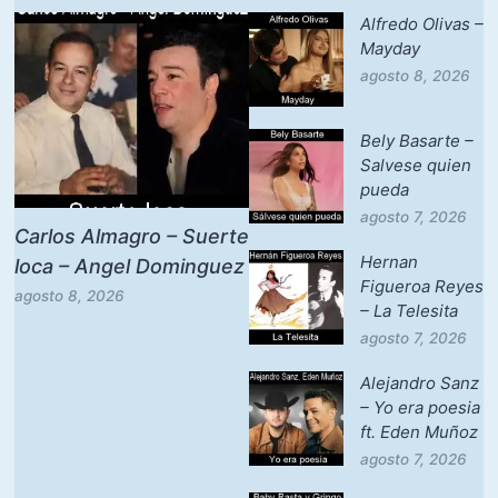
Alfredo Olivas –
Mayday
agosto 8, 2026
Bely Basarte –
Salvese quien
pueda
agosto 7, 2026
Carlos Almagro – Suerte
Hernan
loca – Angel Dominguez
Figueroa Reyes
agosto 8, 2026
– La Telesita
agosto 7, 2026
Alejandro Sanz
– Yo era poesia
ft. Eden Muñoz
agosto 7, 2026