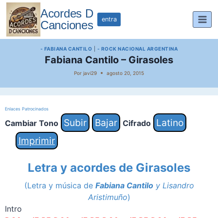
Saltar
Acordes D
al
entra
Canciones
contenido
- FABIANA CANTILO
|
- ROCK NACIONAL ARGENTINA
Fabiana Cantilo – Girasoles
Por
javi29
agosto 20, 2015
Enlaces Patrocinados
Subir
Bajar
Latino
Cambiar Tono
Cifrado
Imprimir
Letra y acordes de Girasoles
(Letra y música de
Fabiana Cantilo
y Lisandro
Aristimuño
)
Intro