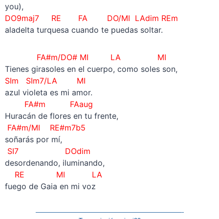
you),
DO9maj7 RE
FA DO/MI LAdim REm
aladelta turquesa cuando te puedas soltar.
FA#m/DO# MI LA MI
Tienes girasoles en el cuerpo, como soles son,
SIm SIm7/LA MI
azul violeta es mi amor.
FA#m FAaug
Huracán de flores en tu frente,
FA#m/MI RE#m7b5
soñarás por mí,
SI7 DOdim
desordenando, iluminando,
RE MI LA
fuego de Gaia en mi voz
———————————————————————-