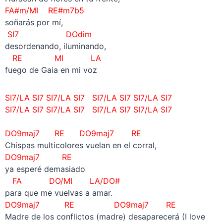
FA#m/MI RE#m7b5
soñarás por mí,
SI7 DOdim
desordenando, iluminando,
RE MI LA
fuego de Gaia en mi voz
SI7/LA SI7
SI7/LA SI7
SI7/LA SI7
SI7/LA SI7
SI7/LA SI7
SI7/LA SI7
SI7/LA SI7
SI7/LA SI7
DO9maj7 RE
DO9maj7 RE
Chispas multicolores vuelan en el corral,
DO9maj7 RE
ya esperé demasiado
FA DO/MI LA/DO#
para que me vuelvas a amar.
DO9maj7 RE
DO9maj7 RE
Madre de los conflictos (madre) desaparecerá (I love