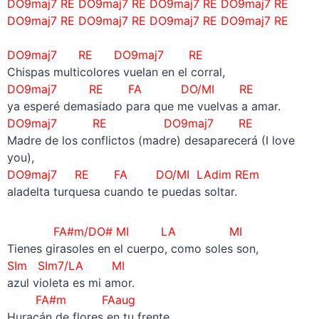
DO9maj7 RE
DO9maj7 RE
DO9maj7 RE
DO9maj7 RE
DO9maj7 RE
DO9maj7 RE
DO9maj7 RE
DO9maj7 RE
DO9maj7 RE
DO9maj7 RE
Chispas multicolores vuelan en el corral,
DO9maj7 RE
FA DO/MI RE
ya esperé demasiado para que me vuelvas a amar.
DO9maj7 RE
DO9maj7 RE
Madre de los conflictos (madre) desaparecerá (I love
you),
DO9maj7 RE
FA DO/MI LAdim REm
aladelta turquesa cuando te puedas soltar.
FA#m/DO# MI LA MI
Tienes girasoles en el cuerpo, como soles son,
SIm SIm7/LA MI
azul violeta es mi amor.
FA#m FAaug
Huracán de flores en tu frente,