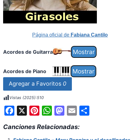
Página oficial de
Fabiana Cantilo
Acordes de Guitarra
Acordes de Piano
Agregar a Favoritos
0
Vistas (2025):
510
F
X
Pi
W
M
E
S
a
nt
h
a
m
h
Canciones Relacionadas:
c
er
at
st
ai
ar