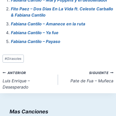
e
e
s
o
l
e
Fabiana Cantilo – Mary Poppins y el desollinador
b
st
A
d
Fito Paez – Dos Dias En La Vida ft. Celeste Carballo
o
p
o
& Fabiana Cantilo
o
p
n
Fabiana Cantilo – Amanece en la ruta
k
Fabiana Cantilo – Ya fue
Fabiana Cantilo – Payaso
Etiquetas
#
Girasoles
de
la
Navegación
ANTERIOR
SIGUIENTE
entrada:
de
Luis Enrique –
Pate de Fua – Muñeca
Desesperado
entradas
Mas Canciones