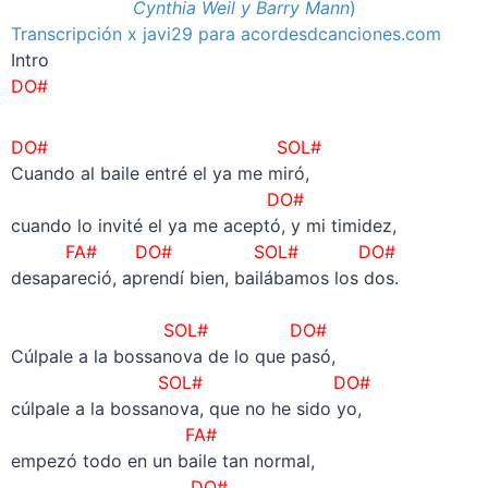
Cynthia Weil y Barry Mann
)
Transcripción x javi29 para acordesdcanciones.com
Intro
DO#
DO# SOL#
Cuando al baile entré el ya me miró,
DO#
cuando lo invité el ya me aceptó, y mi timidez,
FA# DO# SOL# DO#
desapareció, aprendí bien, bailábamos los dos.
–
SOL# DO#
Cúlpale a la bossanova de lo que pasó,
SOL# DO#
cúlpale a la bossanova, que no he sido yo,
FA#
empezó todo en un baile tan normal,
DO#