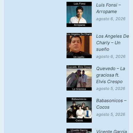
Luis Fonsi –
Arropame
agosto 6, 2026
Los Angeles De
Charly – Un
sueño
agosto 6, 2026
Quevedo – La
graciosa ft.
Elvis Crespo
agosto 5, 2026
Babasonicos –
Cocos
agosto 5, 2026
Vicente Garcia