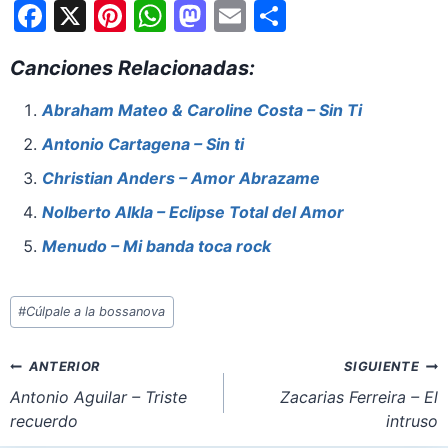
F
X
Pi
W
M
E
S
a
nt
h
a
m
h
Canciones Relacionadas:
c
er
at
st
ai
ar
e
e
s
o
l
e
Abraham Mateo & Caroline Costa – Sin Ti
b
st
A
d
Antonio Cartagena – Sin ti
o
p
o
Christian Anders – Amor Abrazame
o
p
n
Nolberto Alkla – Eclipse Total del Amor
k
Menudo – Mi banda toca rock
Etiquetas
#
Cúlpale a la bossanova
de
la
Navegación
ANTERIOR
SIGUIENTE
entrada:
de
Antonio Aguilar – Triste
Zacarias Ferreira – El
recuerdo
intruso
entradas