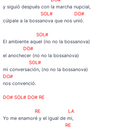
y siguió después con la marcha nupcial,
SOL# DO#
cúlpale a la bossanova que nos unió.
–
SOL#
El ambiente aquel (no no la bossanova)
DO#
el anochecer (no no la bossanova)
SOL#
mi conversación, (no no la bossanova)
DO#
nos convenció.
–
DO# SOL# DO# RE
–
RE LA
Yo me enamoré y el igual de mi,
RE