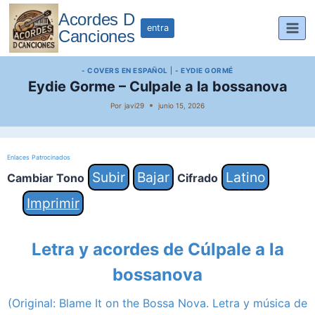
Saltar
Acordes D
al
entra
Canciones
contenido
- COVERS EN ESPAÑOL
|
- EYDIE GORMÉ
Eydie Gorme – Culpale a la bossanova
Por
javi29
junio 15, 2026
Enlaces Patrocinados
Subir
Bajar
Latino
Cambiar Tono
Cifrado
Imprimir
Letra y acordes de Cúlpale a la
bossanova
(Original: Blame It on the Bossa Nova. Letra y música de