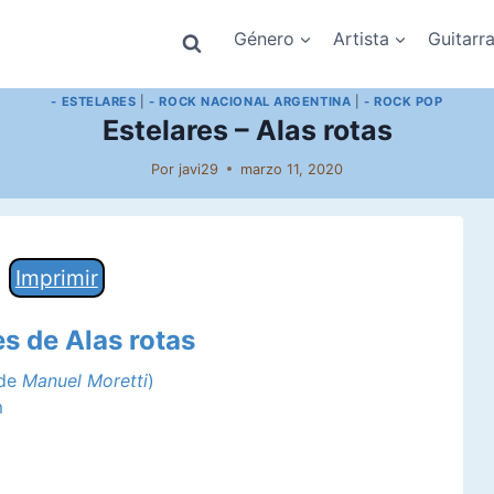
Género
Artista
Guitarr
- ESTELARES
|
- ROCK NACIONAL ARGENTINA
|
- ROCK POP
Estelares – Alas rotas
Por
javi29
marzo 11, 2020
Imprimir
es de Alas rotas
 de
Manuel Moretti
)
m