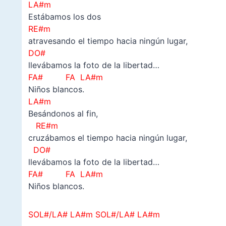
LA#m
Estábamos los dos
RE#m
atravesando el tiempo hacia ningún lugar,
DO#
llevábamos la foto de la libertad…
FA# FA LA#m
Niños blancos.
LA#m
Besándonos al fin,
RE#m
cruzábamos el tiempo hacia ningún lugar,
DO#
llevábamos la foto de la libertad…
FA# FA LA#m
Niños blancos.
SOL#/LA# LA#m
SOL#/LA# LA#m