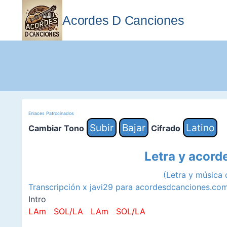
Saltar
al
Acordes D Canciones
contenido
Enlaces Patrocinados
Subir
Bajar
Latino
Cambiar Tono
Cifrado
Letra y acord
(Letra y música
Transcripción x javi29 para acordesdcanciones.co
Intro
LAm SOL/LA
LAm SOL/LA
–