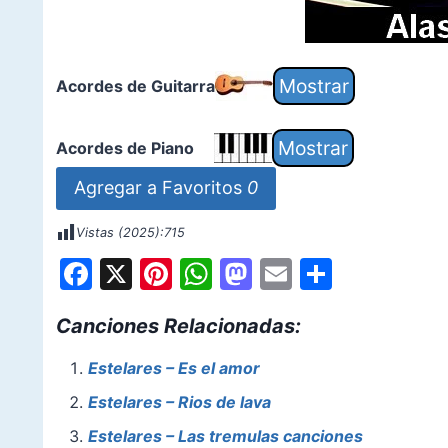
Acordes de Guitarra
Acordes de Piano
Agregar a Favoritos
0
Vistas (2025):
715
F
X
Pi
W
M
E
S
a
nt
h
a
m
h
Canciones Relacionadas:
c
er
at
st
ai
ar
e
e
s
o
l
e
Estelares – Es el amor
b
st
A
d
Estelares – Rios de lava
o
p
o
Estelares – Las tremulas canciones