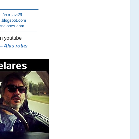
——————————
ción x javi29
s.blogspot.com
anciones.com
—————————-
n youtube
– Alas rotas