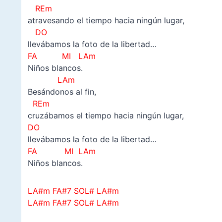
REm
atravesando el tiempo hacia ningún lugar,
DO
llevábamos la foto de la libertad…
FA MI LAm
Niños blancos.
LAm
Besándonos al fin,
REm
cruzábamos el tiempo hacia ningún lugar,
DO
llevábamos la foto de la libertad…
FA MI LAm
Niños blancos.
LA#m FA#7 SOL# LA#m
LA#m FA#7 SOL#
LA#m
–