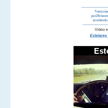
————————
Transcrip
javi29clase
acordesdc
————————
Video e
Estelares 