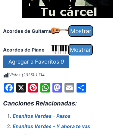
Acordes de Guitarra
Acordes de Piano
Agregar a Favoritos
0
Vistas (2025):
1.714
F
X
Pi
W
M
E
S
a
nt
h
a
m
h
Canciones Relacionadas:
c
er
at
st
ai
ar
e
e
s
o
l
e
Enanitos Verdes – Pasos
b
st
A
d
Enanitos Verdes – Y ahora te vas