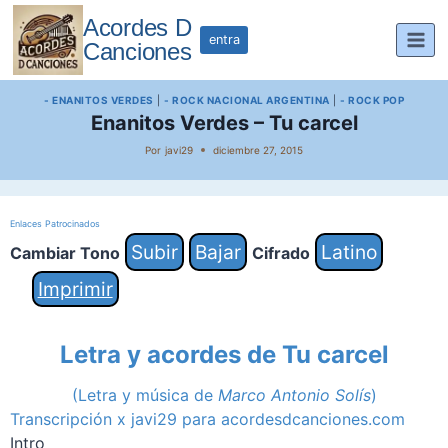
Saltar
Acordes D
al
entra
Canciones
contenido
- ENANITOS VERDES
|
- ROCK NACIONAL ARGENTINA
|
- ROCK POP
Enanitos Verdes – Tu carcel
Por
javi29
diciembre 27, 2015
Enlaces Patrocinados
Subir
Bajar
Latino
Cambiar Tono
Cifrado
Imprimir
Letra y acordes de Tu carcel
(Letra y música de
Marco Antonio Solís
)
Transcripción x javi29 para acordesdcanciones.com
Intro