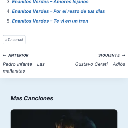
o
p
o
Enanitos Verdes – Amores lejanos
o
p
n
Enanitos Verdes – Por el resto de tus dias
k
Enanitos Verdes – Te vi en un tren
Etiquetas
#
Tu cárcel
de
la
Navegación
ANTERIOR
SIGUIENTE
entrada:
de
Pedro Infante – Las
Gustavo Cerati – Adiós
mañanitas
entradas
Mas Canciones