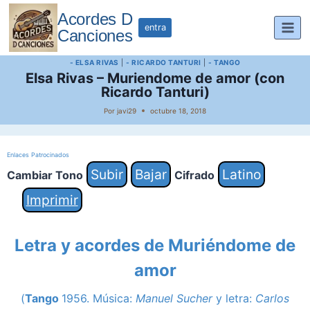
Saltar
Acordes D
al
entra
Canciones
contenido
- ELSA RIVAS
|
- RICARDO TANTURI
|
- TANGO
Elsa Rivas – Muriendome de amor (con
Ricardo Tanturi)
Por
javi29
octubre 18, 2018
Enlaces Patrocinados
Subir
Bajar
Latino
Cambiar Tono
Cifrado
Imprimir
Letra y acordes de Muriéndome de
amor
(
Tango
1956. Música:
Manuel Sucher
y letra:
Carlos