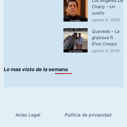
Los Angeles De
Charly – Un
sueño
agosto 6, 2026
Quevedo – La
graciosa ft.
Elvis Crespo
agosto 5, 2026
Lo mas visto de la semana
Aviso Legal
Política de privacidad