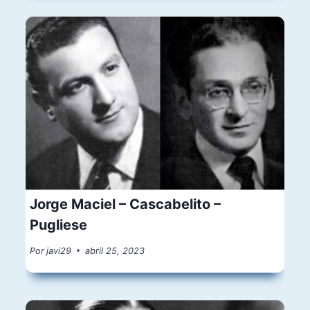
Jorge Maciel – Cascabelito –
Pugliese
Por
javi29
abril 25, 2023