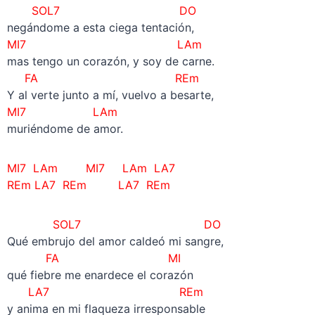
SOL7 DO
negándome a esta ciega tentación,
MI7 LAm
mas tengo un corazón, y soy de carne.
FA REm
Y al verte junto a mí, vuelvo a besarte,
MI7
LAm
muriéndome de amor.
MI7 LAm
MI7 LAm LA7
REm
LA7 REm
LA7 REm
SOL7 DO
Qué embrujo del amor caldeó mi sangre,
FA MI
qué fiebre me enardece el corazón
LA7 REm
y anima en mi flaqueza irresponsable