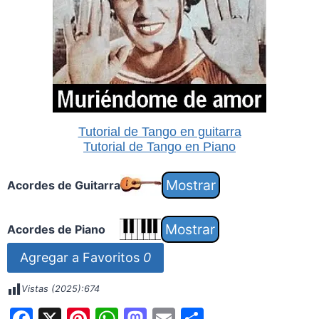
Tutorial de Tango en guitarra
Tutorial de Tango en Piano
Acordes de Guitarra
Acordes de Piano
Agregar a Favoritos
0
Vistas (2025):
674
F
X
Pi
W
M
E
S