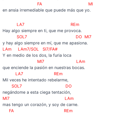
FA MI
en ansia irremediable que puede más que yo.
LA7 REm
Hay algo siempre en ti, que me provoca.
SOL7 DO MI7
y hay algo siempre en mí, que me apasiona.
LAm LAm7/SOL SI7/FA#
Y en medio de los dos, la furia loca
MI7 LAm
que enciende la pasión en nuestras bocas.
LA7 REm
Mil veces he intentado rebelarme,
SOL7 DO
negándome a esta ciega tentación,
MI7 LAm
mas tengo un corazón, y soy de carne.
FA REm