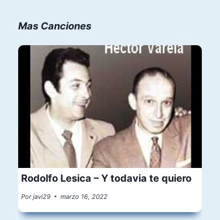
Mas Canciones
Rodolfo Lesica – Y todavia te quiero
Por
javi29
marzo 16, 2022