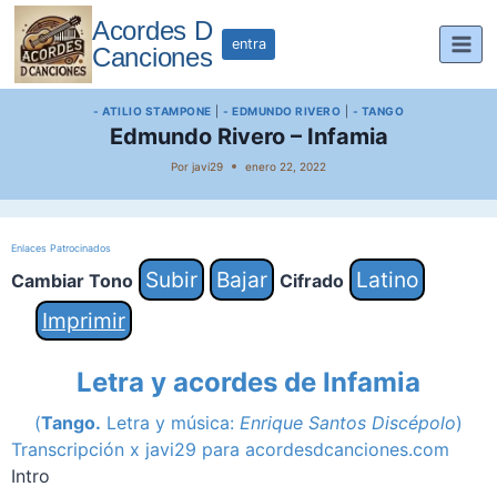
Saltar
Acordes D
al
entra
Canciones
contenido
- ATILIO STAMPONE
|
- EDMUNDO RIVERO
|
- TANGO
Edmundo Rivero – Infamia
Por
javi29
enero 22, 2022
Enlaces Patrocinados
Subir
Bajar
Latino
Cambiar Tono
Cifrado
Imprimir
Letra y acordes de Infamia
(
Tango
.
Letra y música:
Enrique Santos Discépolo
)
Transcripción x javi29 para acordesdcanciones.com
Intro