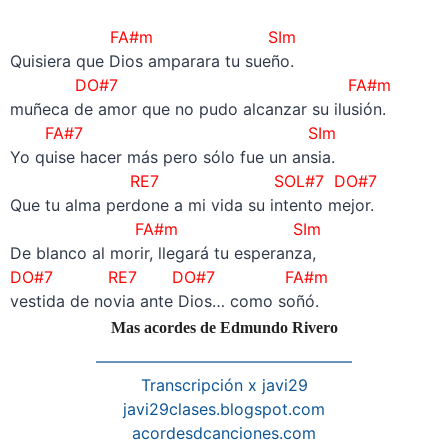
–
FA#m SIm
Quisiera que Dios amparara tu sueño.
DO#7 FA#m
muñeca de amor que no pudo alcanzar su ilusión.
FA#7 SIm
Yo quise hacer más pero sólo fue un ansia.
RE7 SOL#7 DO#7
Que tu alma perdone a mi vida su intento mejor.
FA#m SIm
De blanco al morir, llegará tu esperanza,
DO#7 RE7 DO#7 FA#m
vestida de novia ante Dios… como soñó.
Mas acordes de Edmundo Rivero
————————————————
Transcripción x javi29
javi29clases.blogspot.com
acordesdcanciones.com