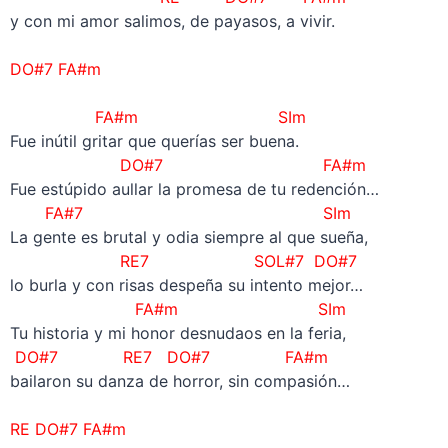
y con mi amor salimos, de payasos, a vivir.
–
DO#7 FA#m
–
FA#m SIm
Fue inútil gritar que querías ser buena.
DO#7 FA#m
Fue estúpido aullar la promesa de tu redención…
FA#7 SIm
La gente es brutal y odia siempre al que sueña,
RE7 SOL#7 DO#7
lo burla y con risas despeña su intento mejor…
FA#m SIm
Tu historia y mi honor desnudaos en la feria,
DO#7 RE7 DO#7 FA#m
bailaron su danza de horror, sin compasión…
–
RE DO#7 FA#m