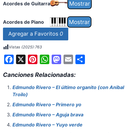
Acordes de Guitarra
Acordes de Piano
Agregar a Favoritos
0
Vistas (2025):
763
F
X
Pi
W
M
E
S
a
nt
h
a
m
h
Canciones Relacionadas:
c
er
at
st
ai
ar
e
e
s
o
l
e
Edmundo Rivero – El último organito (con Anibal
Troilo)
b
st
A
d
o
p
o
Edmundo Rivero – Primero yo
o
p
n
Edmundo Rivero – Aguja brava
k
Edmundo Rivero – Yuyo verde