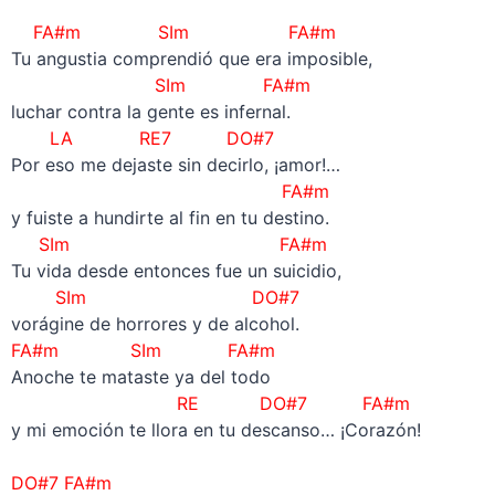
–
FA#m SIm FA#m
Tu angustia comprendió que era imposible,
SIm FA#m
luchar contra la gente es infernal.
LA RE7 DO#7
Por eso me dejaste sin decirlo, ¡amor!…
FA#m
y fuiste a hundirte al fin en tu destino.
SIm FA#m
Tu vida desde entonces fue un suicidio,
SIm DO#7
vorágine de horrores y de alcohol.
FA#m SIm FA#m
Anoche te mataste ya del todo
RE DO#7 FA#m
y mi emoción te llora en tu descanso… ¡Corazón!
–
DO#7 FA#m