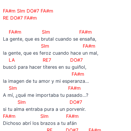
FA#m SIm DO#7 FA#m
RE DO#7 FA#m
–
FA#m SIm FA#m
La gente, que es brutal cuando se ensaña,
SIm FA#m
la gente, que es feroz cuando hace un mal,
LA RE7 DO#7
buscó para hacer títeres en su guiñol,
FA#m
la imagen de tu amor y mi esperanza…
SIm FA#m
A mí, ¿qué me importaba tu pasado…?
SIm DO#7
si tu alma entraba pura a un porvenir.
FA#m SIm FA#m
Dichoso abrí los brazos a tu afán
RE DO#7 FA#m