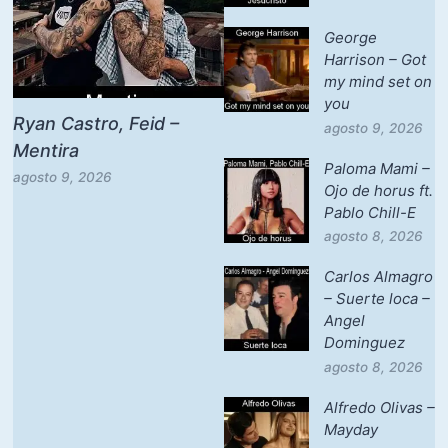
George
Harrison – Got
my mind set on
you
Ryan Castro, Feid –
agosto 9, 2026
Mentira
Paloma Mami –
agosto 9, 2026
Ojo de horus ft.
Pablo Chill-E
agosto 8, 2026
Carlos Almagro
– Suerte loca –
Angel
Dominguez
agosto 8, 2026
Alfredo Olivas –
Mayday