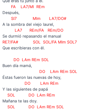
Que eras tú junto a él.
FA LA7/MI REm
Después,
SI7 MIm LA7/DO#
A la sombra del viejo laurel,
LA7 REm/FA REm/DO
Se durmió repasando el manual
RE7/FA# SOL SOL/FA MIm SOL7
Que escribieras con él.
–
DO LAm REm SOL
Buen día mamá,
DO LAm REm SOL
Éstas fueron las nuevas de hoy,
DO LAm REm
Y las siguientes de papá
SOL
DO LAm REm
Mañana te las doy.
SOL
DO LAm REm SOL