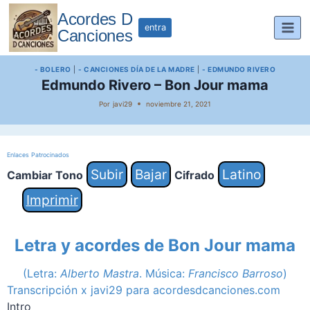
Saltar
Acordes D
al
entra
Canciones
contenido
- BOLERO
|
- CANCIONES DÍA DE LA MADRE
|
- EDMUNDO RIVERO
Edmundo Rivero – Bon Jour mama
Por
javi29
noviembre 21, 2021
Enlaces Patrocinados
Subir
Bajar
Latino
Cambiar Tono
Cifrado
Imprimir
Letra y acordes de Bon Jour mama
(Letra:
Alberto Mastra
. Música:
Francisco Barroso
)
Transcripción x javi29 para acordesdcanciones.com
Intro