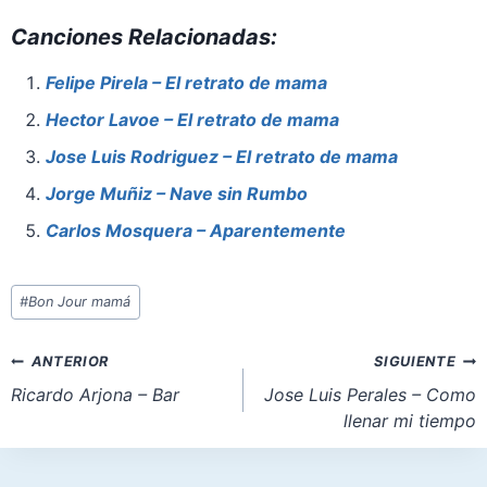
a
nt
h
a
m
h
Canciones Relacionadas:
c
er
at
st
ai
ar
e
e
s
o
l
e
Felipe Pirela – El retrato de mama
b
st
A
d
Hector Lavoe – El retrato de mama
o
p
o
Jose Luis Rodriguez – El retrato de mama
o
p
n
Jorge Muñiz – Nave sin Rumbo
k
Carlos Mosquera – Aparentemente
Etiquetas
#
Bon Jour mamá
de
la
Navegación
ANTERIOR
SIGUIENTE
entrada:
de
Ricardo Arjona – Bar
Jose Luis Perales – Como
llenar mi tiempo
entradas