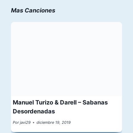
Mas Canciones
Manuel Turizo & Darell – Sabanas
Desordenadas
Por
javi29
diciembre 19, 2019