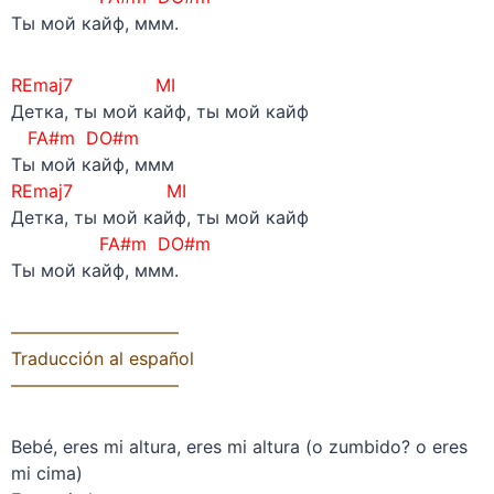
Ты мой кайф, ммм.
REmaj7 MI
Детка, ты мой кайф, ты мой кайф
FA#m DO#m
Ты мой кайф, ммм
REmaj7 MI
Детка, ты мой кайф, ты мой кайф
FA#m DO#m
Ты мой кайф, ммм.
—————————–
Traducción al español
—————————–
Bebé, eres mi altura, eres mi altura (o zumbido? o eres
mi cima)