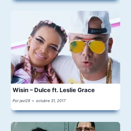
Wisin – Dulce ft. Leslie Grace
Por
javi29
octubre 31, 2017