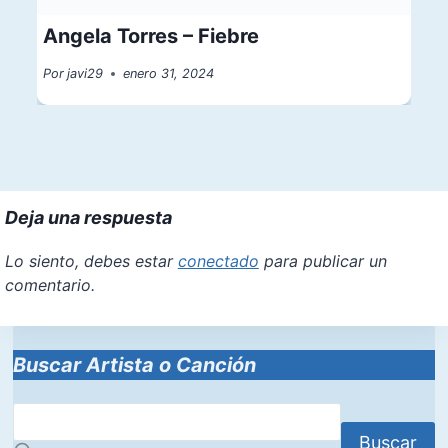
Angela Torres – Fiebre
Por
javi29
enero 31, 2024
Deja una respuesta
Lo siento, debes estar
conectado
para publicar un
comentario.
Buscar Artista o Canción
Buscar