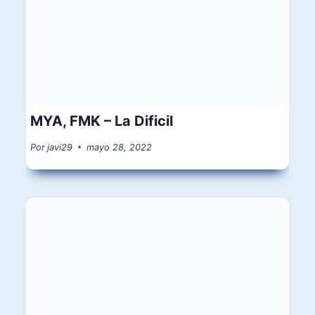
MYA, FMK – La Dificil
Por
javi29
mayo 28, 2022