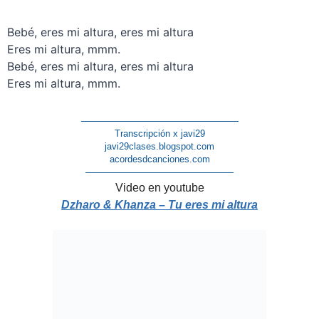
Bebé, eres mi altura, eres mi altura
Eres mi altura, mmm.
Bebé, eres mi altura, eres mi altura
Eres mi altura, mmm.
—————————————————
Transcripción x javi29
javi29clases.blogspot.com
acordesdcanciones.com
————————————————
Video en youtube
Dzharo & Khanza – Tu eres mi altura