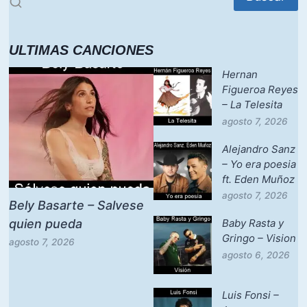
ULTIMAS CANCIONES
Hernan
Figueroa Reyes
– La Telesita
agosto 7, 2026
Alejandro Sanz
– Yo era poesia
ft. Eden Muñoz
agosto 7, 2026
Bely Basarte – Salvese
quien pueda
Baby Rasta y
Gringo – Vision
agosto 7, 2026
agosto 6, 2026
Luis Fonsi –