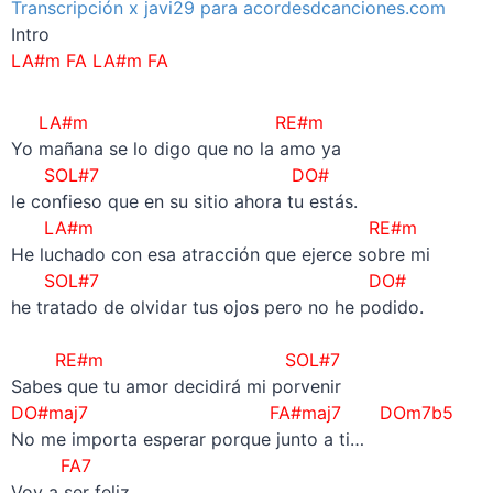
Transcripción x javi29 para acordesdcanciones.com
Intro
LA#m FA LA#m FA
LA#m RE#m
Yo mañana se lo digo que no la amo ya
SOL#7 DO#
le confieso que en su sitio ahora tu estás.
LA#m RE#m
He luchado con esa atracción que ejerce sobre mi
SOL#7 DO#
he tratado de olvidar tus ojos pero no he podido.
–
RE#m SOL#7
Sabes que tu amor decidirá mi porvenir
DO#maj7 FA#maj7 DOm7b5
No me importa esperar porque junto a ti…
FA7
Voy a ser feliz.