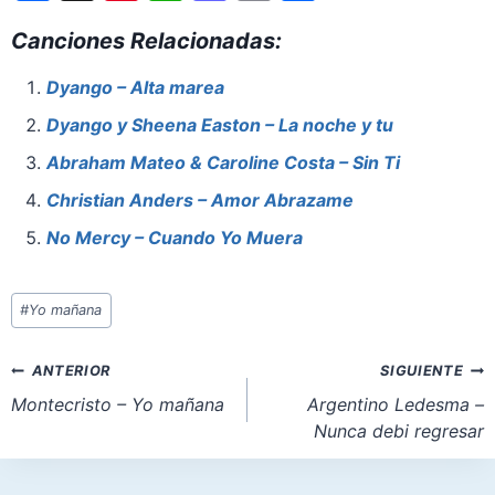
a
nt
h
a
m
h
Canciones Relacionadas:
c
er
at
st
ai
ar
e
e
s
o
l
e
Dyango – Alta marea
b
st
A
d
Dyango y Sheena Easton – La noche y tu
o
p
o
Abraham Mateo & Caroline Costa – Sin Ti
o
p
n
Christian Anders – Amor Abrazame
k
No Mercy – Cuando Yo Muera
Etiquetas
#
Yo mañana
de
la
Navegación
ANTERIOR
SIGUIENTE
entrada:
de
Montecristo – Yo mañana
Argentino Ledesma –
Nunca debi regresar
entradas