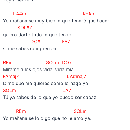
–
LA#m RE#m
Yo mañana se muy bien lo que tendré que hacer
SOL#7
quiero darte todo lo que tengo
DO# FA7
si me sabes comprender.
–
REm SOLm DO7
Mírame a los ojos vida, vida mía
FAmaj7 LA#maj7
Dime que me quieres como lo hago yo
SOLm LA7
Tú ya sabes de lo que yo puedo ser capaz.
–
REm SOLm
Yo mañana se lo digo que no le amo ya.
–