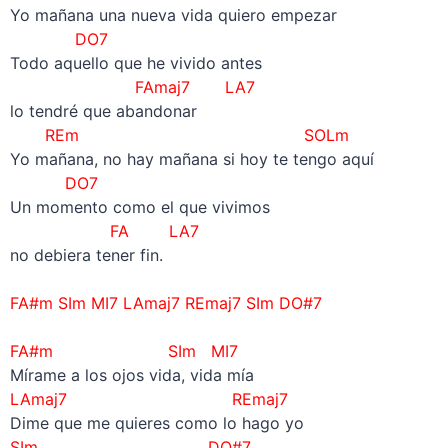
Yo mañana una nueva vida quiero empezar
DO7
Todo aquello que he vivido antes
FAmaj7 LA7
lo tendré que abandonar
REm SOLm
Yo mañana, no hay mañana si hoy te tengo aquí
DO7
Un momento como el que vivimos
FA LA7
no debiera tener fin.
–
FA#m SIm MI7 LAmaj7 REmaj7 SIm DO#7
–
FA#m SIm MI7
Mírame a los ojos vida, vida mía
LAmaj7 REmaj7
Dime que me quieres como lo hago yo
SIm DO#7