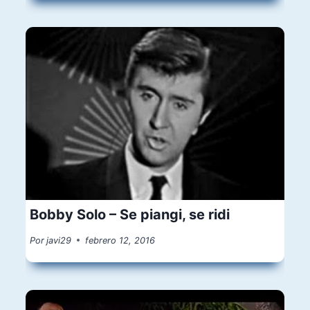
Bobby Solo – Se piangi, se ridi
Por
javi29
febrero 12, 2016