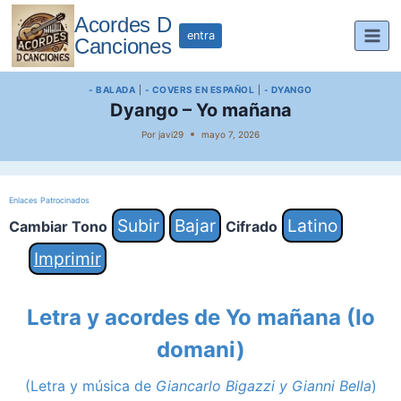
Saltar
Acordes D
al
entra
Canciones
contenido
- BALADA
|
- COVERS EN ESPAÑOL
|
- DYANGO
Dyango – Yo mañana
Por
javi29
mayo 7, 2026
Enlaces Patrocinados
Subir
Bajar
Latino
Cambiar Tono
Cifrado
Imprimir
Letra y acordes de Yo mañana (Io
domani)
(Letra y música de
Giancarlo Bigazzi y Gianni Bella
)