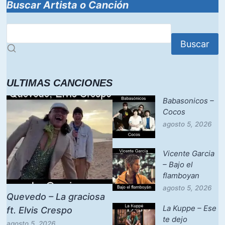
Buscar Artista o Canción
Buscar
ULTIMAS CANCIONES
Babasonicos –
Cocos
agosto 5, 2026
Vicente Garcia
– Bajo el
flamboyan
agosto 5, 2026
Quevedo – La graciosa
La Kuppe – Ese
ft. Elvis Crespo
te dejo
agosto 5, 2026