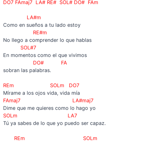
DO7 FAmaj7 LA# RE# SOL# DO# FAm
–
LA#m
Como en sueños a tu lado estoy
RE#m
No llego a comprender lo que hablas
SOL#7
En momentos como el que vivimos
DO# FA
sobran las palabras.
–
REm SOLm DO7
Mírame a los ojos vida, vida mía
FAmaj7 LA#maj7
Dime que me quieres como lo hago yo
SOLm LA7
Tú ya sabes de lo que yo puedo ser capaz.
–
REm SOLm