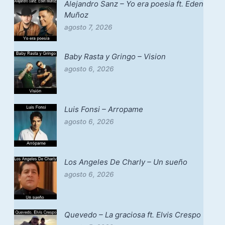
Alejandro Sanz – Yo era poesia ft. Eden
Muñoz
agosto 7, 2026
Baby Rasta y Gringo – Vision
agosto 6, 2026
Luis Fonsi – Arropame
agosto 6, 2026
Los Angeles De Charly – Un sueño
agosto 6, 2026
Quevedo – La graciosa ft. Elvis Crespo