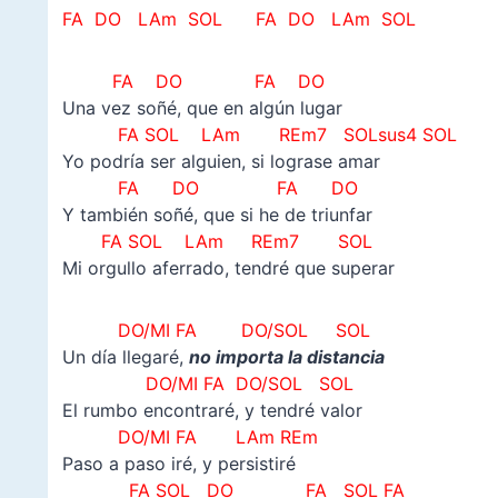
FA DO LAm SOL
FA DO LAm SOL
FA DO FA DO
Una vez soñé, que en algún lugar
FA SOL LAm REm7 SOLsus4 SOL
Yo podría ser alguien, si lograse amar
FA DO FA DO
Y también soñé, que si he de triunfar
FA SOL LAm REm7 SOL
Mi orgullo aferrado, tendré que superar
DO/MI FA DO/SOL SOL
Un día llegaré,
no importa la distancia
DO/MI FA DO/SOL SOL
El rumbo encontraré, y tendré valor
DO/MI FA LAm REm
Paso a paso iré, y persistiré
FA SOL DO FA SOL FA