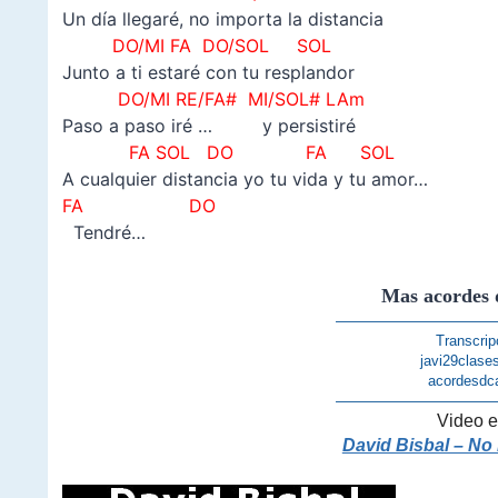
Un día llegaré, no importa la distancia
DO/MI FA DO/SOL SOL
Junto a ti estaré con tu resplandor
DO/MI RE/FA# MI/SOL# LAm
Paso a paso iré … y persistiré
FA SOL DO FA SOL
A cualquier distancia yo tu vida y tu amor…
FA
DO
Tendré…
Mas acordes 
———————————
Transcrip
javi29clase
acordesdc
———————————
Video e
David Bisbal – No 