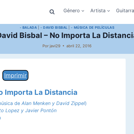
Género
Artista
Guitarr
- BALADA
|
- DAVID BISBAL
|
- MÚSICA DE PELÍCULAS
David Bisbal – No Importa La Distanci
Por
javi29
abril 22, 2016
Imprimir
o Importa La Distancia
música de
Alan Menken y David Zippel
)
to Lopez y Javier Pontón
m