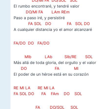
DO/MI FA DO/SOL SOL
El rumbo encontraré, y tendré valor
DO/MI FA LAm REm
Paso a paso iré, y persistiré
FA SOL DO FA SOL DO
A cualquier distancia yo el amor alcanzaré
FA/DO DO
FA/DO
MIb LAb SIb/RE SOL
Más allá de toda gloria, del orgullo y el valor
DO FA MI
El poder de un héroe está en su corazón
RE MI LA RE MI LA
FA SOL DO FA FAm DO SOL
FA DO/SOL SOL