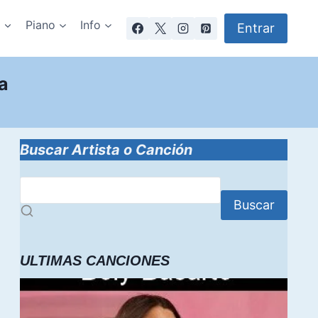
a
Piano
Info
Entrar
a
Buscar Artista o Canción
Buscar
ULTIMAS CANCIONES