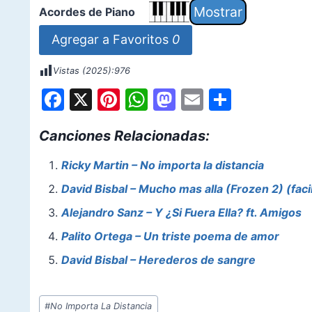
Acordes de Piano
Agregar a Favoritos
0
Vistas (2025):
976
F
X
Pi
W
M
E
S
a
nt
h
a
m
h
Canciones Relacionadas:
c
er
at
st
ai
ar
e
e
s
o
l
e
Ricky Martin – No importa la distancia
b
st
A
d
David Bisbal – Mucho mas alla (Frozen 2) (faci
o
p
o
Alejandro Sanz – Y ¿Si Fuera Ella? ft. Amigos
o
p
n
Palito Ortega – Un triste poema de amor
k
David Bisbal – Herederos de sangre
Etiquetas
#
No Importa La Distancia