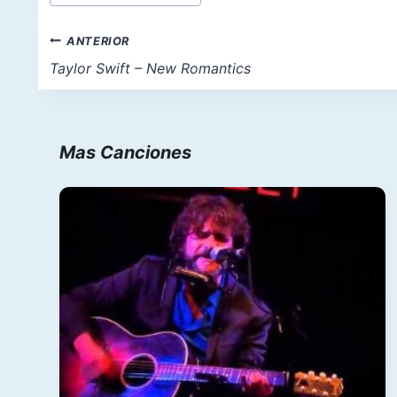
de
la
Navegación
ANTERIOR
entrada:
de
Taylor Swift – New Romantics
entradas
Mas Canciones