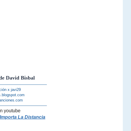
de David Bisbal
————————————–
ción x javi29
s.blogspot.com
anciones.com
————————————–
n youtube
Importa La Distancia