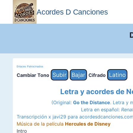
Saltar
al
Acordes D Canciones
contenido
Enlaces Patrocinados
Subir
Bajar
Latino
Cambiar Tono
Cifrado
Letra y acordes de N
(Original:
Go the Distance
. Letra y 
Letra en español:
Rena
Transcripción x javi29 para acordesdcanciones.co
Música de la película
Hercules de Disney
Intro