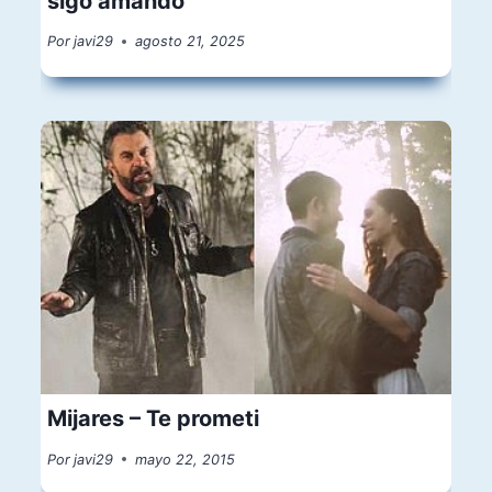
sigo amando
Por
javi29
agosto 21, 2025
Mijares – Te prometi
Por
javi29
mayo 22, 2015