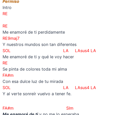
Permiso
Intro
RE
RE
Me enamoré de ti perdidamente
RE9maj7
Y nuestros mundos son tan diferentes
SOL LA LAsus4 LA
Me enamoré de ti y qué le voy hacer
RE
Se pinta de colores toda mi alma
FA#m
Con esa dulce luz de tu mirada
SOL LA LAsus4 LA
Y al verte sonreír vuelvo a tener fe.
FA#m SIm
Me enamoré de ti
y no me lo esperaba