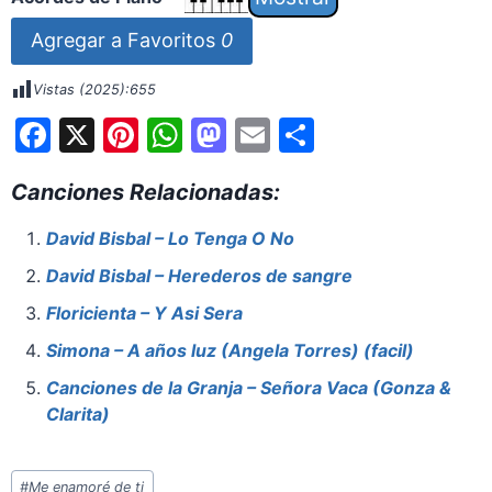
Agregar a Favoritos
0
Vistas (2025):
655
F
X
Pi
W
M
E
S
a
nt
h
a
m
h
Canciones Relacionadas:
c
er
at
st
ai
ar
e
e
s
o
l
e
David Bisbal – Lo Tenga O No
b
st
A
d
David Bisbal – Herederos de sangre
o
p
o
Floricienta – Y Asi Sera
o
p
n
Simona – A años luz (Angela Torres) (facil)
k
Canciones de la Granja – Señora Vaca (Gonza &
Clarita)
Etiquetas
#
Me enamoré de ti