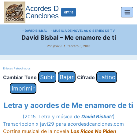
Saltar
Acordes D
al
entra
Canciones
contenido
- DAVID BISBAL
|
- MÚSICA DE NOVELAS O SERIES DE TV
David Bisbal – Me enamore de ti
Por
javi29
febrero 3, 2016
Enlaces Patrocinados
Subir
Bajar
Latino
Cambiar Tono
Cifrado
Imprimir
Letra y acordes de Me enamore de ti
(2015. Letra y música de
David Bisbal
?)
Transcripción x javi29 para acordesdcanciones.com
Cortina musical de la novela
Los Ricos No Piden