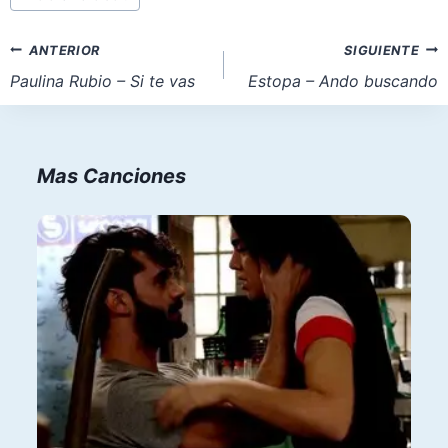
de
la
Navegación
ANTERIOR
SIGUIENTE
entrada:
de
Paulina Rubio – Si te vas
Estopa – Ando buscando
entradas
Mas Canciones