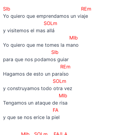
SIb REm
Yo quiero que emprendamos un viaje
SOLm
y visitemos el mas allá
MIb
Yo quiero que me tomes la mano
SIb
para que nos podamos guiar
REm
Hagamos de esto un paraíso
SOLm
y construyamos todo otra vez
MIb
Tengamos un ataque de risa
FA
y que se nos erice la piel
MIb SOLm FA/LA