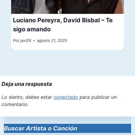
Luciano Pereyra, David Bisbal – Te
sigo amando
Por
javi29
agosto 21, 2025
Deja una respuesta
Lo siento, debes estar
conectado
para publicar un
comentario.
Buscar Artista o Canción