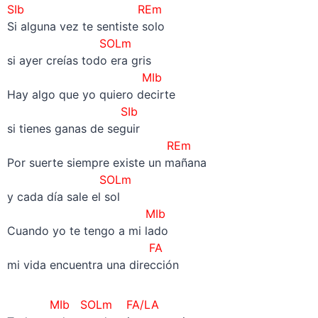
SIb REm
Si alguna vez te sentiste solo
SOLm
si ayer creías todo era gris
MIb
Hay algo que yo quiero decirte
SIb
si tienes ganas de seguir
REm
Por suerte siempre existe un mañana
SOLm
y cada día sale el sol
MIb
Cuando yo te tengo a mi lado
FA
mi vida encuentra una dirección
MIb SOLm FA/LA