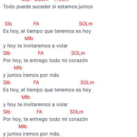
Todo puede suceder si estamos juntos
SIb FA SOLm
Es hoy, el tiempo que tenemos es hoy
MIb
y hoy te invitaremos a volar
SIb FA SOLm
Por hoy, te entrego todo mi corazón
MIb
y juntos iremos por más
SIb FA SOLm
Es hoy, el tiempo que tenemos es hoy
MIb
y hoy te invitaremos a volar
SIb FA SOLm
Por hoy, te entrego todo mi corazón
MIb
y juntos iremos por más.