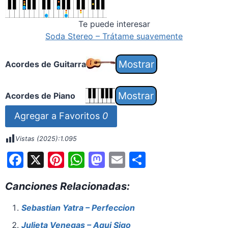
Te puede interesar
Soda Stereo – Trátame suavemente
Acordes de Guitarra
Acordes de Piano
Agregar a Favoritos
0
Vistas (2025):
1.095
F
X
Pi
W
M
E
S
a
nt
h
a
m
h
Canciones Relacionadas:
c
er
at
st
ai
ar
e
e
s
o
l
e
Sebastian Yatra – Perfeccion
b
st
A
d
Julieta Venegas – Aqui Sigo