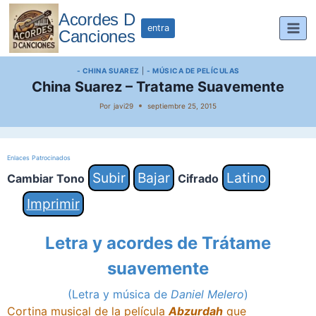
Saltar
Acordes D
al
entra
Canciones
contenido
- CHINA SUAREZ
|
- MÚSICA DE PELÍCULAS
China Suarez – Tratame Suavemente
Por
javi29
septiembre 25, 2015
Enlaces Patrocinados
Subir
Bajar
Latino
Cambiar Tono
Cifrado
Imprimir
Letra y acordes de Trátame
suavemente
(Letra y música de
Daniel Melero
)
Cortina musical de la película
Abzurdah
que