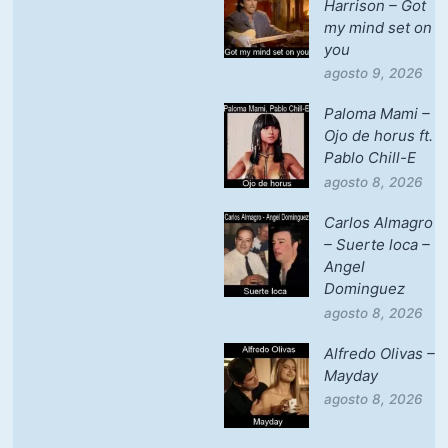
Harrison – Got
my mind set on
you
agosto 9, 2026
Paloma Mami –
Ojo de horus ft.
Pablo Chill-E
agosto 8, 2026
Carlos Almagro
– Suerte loca –
Angel
Dominguez
agosto 8, 2026
Alfredo Olivas –
Mayday
agosto 8, 2026