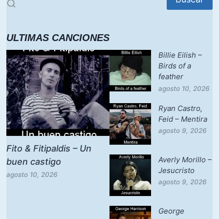
ULTIMAS CANCIONES
Billie Eilish –
Birds of a
feather
agosto 10, 2026
Ryan Castro,
Feid – Mentira
agosto 9, 2026
Fito & Fitipaldis – Un
Averly Morillo –
buen castigo
Jesucristo
agosto 10, 2026
agosto 9, 2026
George