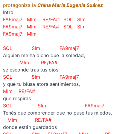
protagoniza la
China María Eugenia Suárez
Intro
FA9maj7 MIm RE/FA# SOL SIm
FA9maj7 MIm RE/FA# SOL SIm
FA9maj7 MIm
SOL SIm FA9maj7
Alguien me ha dicho que la soledad,
MIm RE/FA#
se esconde tras tus ojos
SOL SIm FA9maj7
y que tu blusa atora sentimientos,
MIm RE/FA#
que respiras
SOL SIm FA9maj7
Tenés que comprender que no puse tus miedos,
MIm RE/FA#
donde están guardados