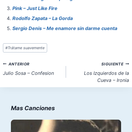
o
p
o
Pink – Just Like Fire
o
p
n
Rodolfo Zapata – La Gorda
k
Sergio Denis – Me enamore sin darme cuenta
Etiquetas
#
Trátame suavemente
de
la
Navegación
ANTERIOR
SIGUIENTE
entrada:
de
Julio Sosa – Confesion
Los Izquierdos de la
Cueva – Ironia
entradas
Mas Canciones