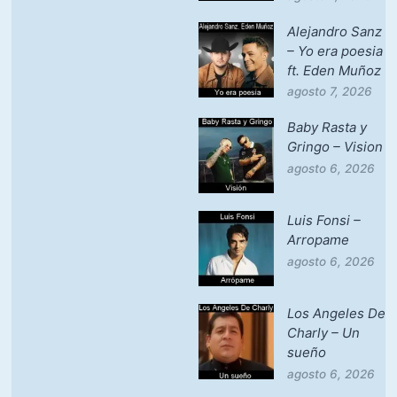
Alejandro Sanz
– Yo era poesia
ft. Eden Muñoz
agosto 7, 2026
Baby Rasta y
Gringo – Vision
agosto 6, 2026
Luis Fonsi –
Arropame
agosto 6, 2026
Los Angeles De
Charly – Un
sueño
agosto 6, 2026