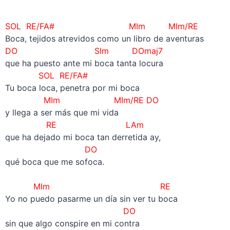
SOL RE/FA# MIm MIm/RE
Boca, tejidos atrevidos como un libro de aventuras
DO SIm DOmaj7
que ha puesto ante mi boca tanta locura
SOL RE/FA#
Tu boca loca, penetra por mi boca
MIm MIm/RE DO
y llega a ser más que mi vida
RE LAm
que ha dejado mi boca tan derretida ay,
DO
qué boca que me sofoca.
–
MIm RE
Yo no puedo pasarme un día sin ver tu boca
DO
sin que algo conspire en mi contra