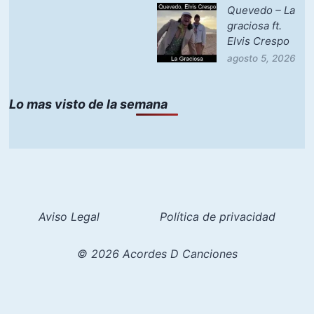
Quevedo – La
graciosa ft.
Elvis Crespo
agosto 5, 2026
Lo mas visto de la semana
Aviso Legal
Política de privacidad
© 2026 Acordes D Canciones