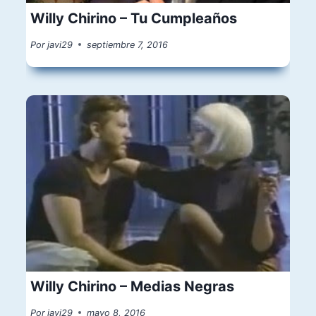
Willy Chirino – Tu Cumpleaños
Por
javi29
septiembre 7, 2016
Willy Chirino – Medias Negras
Por
javi29
mayo 8, 2016