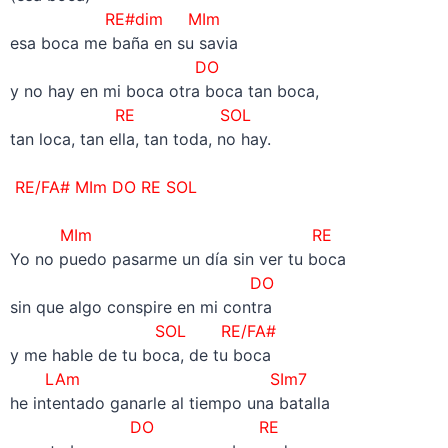
RE#dim MIm
esa boca me baña en su savia
DO
y no hay en mi boca otra boca tan boca,
RE SOL
tan loca, tan ella, tan toda, no hay.
–
RE/FA# MIm DO RE SOL
–
MIm RE
Yo no puedo pasarme un día sin ver tu boca
DO
sin que algo conspire en mi contra
SOL RE/FA#
y me hable de tu boca, de tu boca
LAm SIm7
he intentado ganarle al tiempo una batalla
DO RE