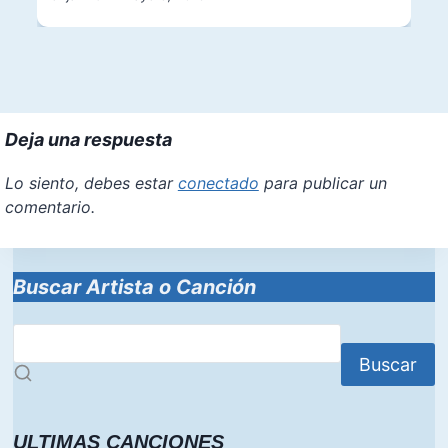
Deja una respuesta
Lo siento, debes estar
conectado
para publicar un
comentario.
Buscar Artista o Canción
Buscar
ULTIMAS CANCIONES