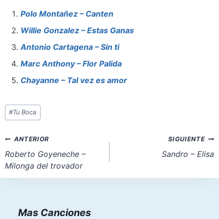
e
e
s
o
l
e
Polo Montañez – Canten
b
st
A
d
Willie Gonzalez – Estas Ganas
o
p
o
Antonio Cartagena – Sin ti
o
p
n
Marc Anthony – Flor Palida
k
Chayanne – Tal vez es amor
Etiquetas
#
Tu Boca
de
la
Navegación
ANTERIOR
SIGUIENTE
entrada:
de
Roberto Goyeneche –
Sandro – Elisa
Milonga del trovador
entradas
Mas Canciones