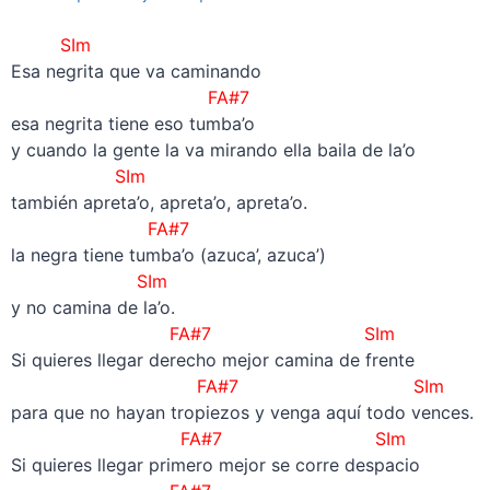
–
SIm
Esa negrita que va caminando
FA#7
esa negrita tiene eso tumba’o
y cuando la gente la va mirando ella baila de la’o
SIm
también apreta’o, apreta’o, apreta’o.
FA#7
la negra tiene tumba’o (azuca’, azuca’)
SIm
y no camina de la’o.
FA#7
SIm
Si quieres llegar derecho mejor camina de frente
FA#7
SIm
para que no hayan tropiezos y venga aquí todo vences.
FA#7
SIm
Si quieres llegar primero mejor se corre despacio