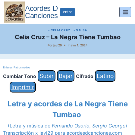
Saltar
Acordes D
al
entra
Canciones
contenido
- CELIA CRUZ
|
- SALSA
Celia Cruz – La Negra Tiene Tumbao
Por
javi29
mayo 1, 2024
Enlaces Patrocinados
Subir
Bajar
Latino
Cambiar Tono
Cifrado
Imprimir
Letra y acordes de La Negra Tiene
Tumbao
(Letra y música de
Fernando Osorio, Sergio George
)
Transcripción x javi29 para acordesdcanciones.com