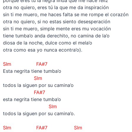
porque eres tú la negra linda que me hace feliz
otra no quiero, eres tú la que me da inspiración
sin ti me muero, me haces falta se me rompe el corazón
otra no quiero, si no estas siento desesperación
sin ti me muero, simple mente eres mu vocación
tiene tumba’o anda derechito, no camina de la’o
diosa de la noche, dulce como el mela’o
otra como esa yo nunca econtra’o).
–
SIm
FA#7
Esta negrita tiene tumba’o
SIm
todos la siguen por su camina’o
FA#7
esta negrita tiene tumba’o
SIm
todos la siguen por su camina’o.
–
SIm
FA#7
SIm