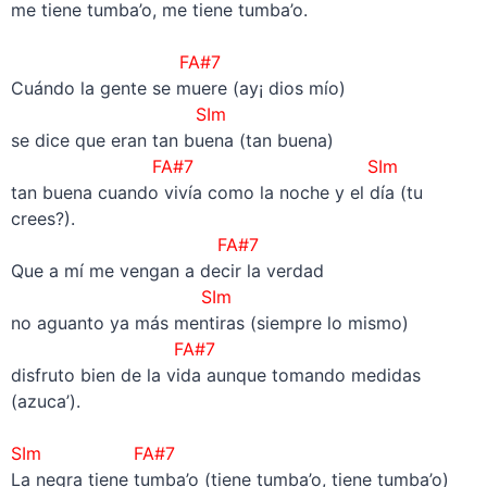
me tiene tumba’o, me tiene tumba’o.
–
FA#7
Cuándo la gente se muere (ay¡ dios mío)
SIm
se dice que eran tan buena (tan buena)
FA#7
SIm
tan buena cuando vivía como la noche y el día (tu
crees?).
FA#7
Que a mí me vengan a decir la verdad
SIm
no aguanto ya más mentiras (siempre lo mismo)
FA#7
disfruto bien de la vida aunque tomando medidas
(azuca’).
–
SIm
FA#7
La negra tiene tumba’o (tiene tumba’o, tiene tumba’o)