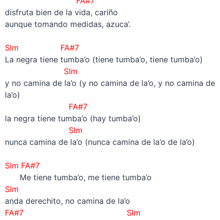
FA#7
disfruta bien de la vida, cariño
aunque tomando medidas, azuca’.
–
SIm
FA#7
La negra tiene tumba’o (tiene tumba’o, tiene tumba’o)
SIm
y no camina de la’o (y no camina de la’o, y no camina de
la’o)
FA#7
la negra tiene tumba’o (hay tumba’o)
SIm
nunca camina de la’o (nunca camina de la’o de la’o)
–
SIm FA#7
Me tiene tumba’o, me tiene tumba’o
SIm
anda derechito, no camina de la’o
FA#7
SIm