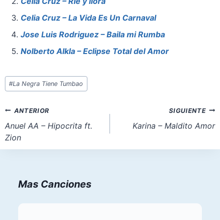
b
st
A
d
Celia Cruz – Rie y llora
o
p
o
Celia Cruz – La Vida Es Un Carnaval
o
p
n
Jose Luis Rodriguez – Baila mi Rumba
k
Nolberto Alkla – Eclipse Total del Amor
Etiquetas
#
La Negra Tiene Tumbao
de
la
Navegación
ANTERIOR
SIGUIENTE
entrada:
de
Anuel AA – Hipocrita ft.
Karina – Maldito Amor
Zion
entradas
Mas Canciones