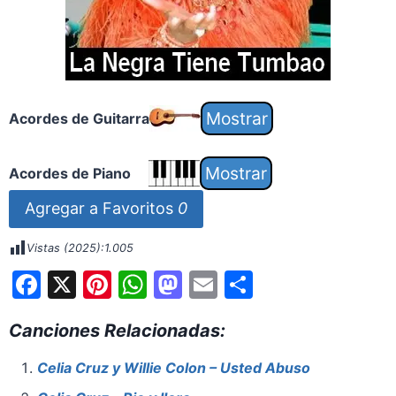
Acordes de Guitarra
Acordes de Piano
Agregar a Favoritos
0
Vistas (2025):
1.005
F
X
Pi
W
M
E
S
a
nt
h
a
m
h
Canciones Relacionadas:
c
er
at
st
ai
ar
e
e
s
o
l
e
Celia Cruz y Willie Colon – Usted Abuso