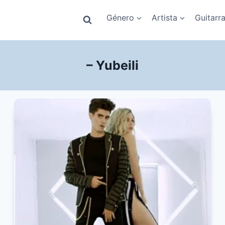
Género
Artista
Guitarr
– Yubeili