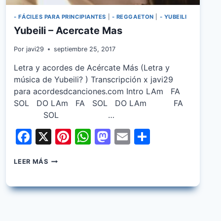
- FÁCILES PARA PRINCIPIANTES
|
- REGGAETON
|
- YUBEILI
Yubeili – Acercate Mas
Por
javi29
septiembre 25, 2017
Letra y acordes de Acércate Más (Letra y
música de Yubeili? ) Transcripción x javi29
para acordesdcanciones.com Intro LAm FA
SOL DO LAm FA SOL DO LAm FA
SOL …
Facebook
X
Pinterest
WhatsApp
Mastodon
Email
Share
YUBEILI
LEER MÁS
–
ACERCATE
MAS