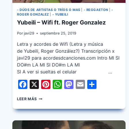
- DÚOS DE ARTISTAS O TRÍOS O MAS
|
- REGGAETON
|
-
ROGER GONZALEZ
|
- YUBEILI
Yubeili – Wifi ft. Roger Gonzalez
Por
javi29
septiembre 25, 2019
Letra y acordes de Wifi (Letra y música
de Yubeili, Roger González?) Transcripción x
javi29 para acordesdcanciones.com Intro MI SI
DO#m LA MI SI DO#m LA MI
SI A ver si sueltas el celular …
Facebook
X
Pinterest
WhatsApp
Mastodon
Email
Share
YUBEILI
LEER MÁS
–
WIFI
FT.
ROGER
GONZALEZ