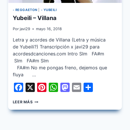
- REGGAETON
|
- YUBEILI
Yubeili – Villana
Por
javi29
mayo 16, 2018
Letra y acordes de Villana (Letra y música
de Yubeili?) Transcripción x javi29 para
acordesdcanciones.com Intro SIm FA#m
SIm FA#m SIm
FA#m No me pongas freno, dejemos que
fluya …
Facebook
X
Pinterest
WhatsApp
Mastodon
Email
Share
YUBEILI
LEER MÁS
–
VILLANA