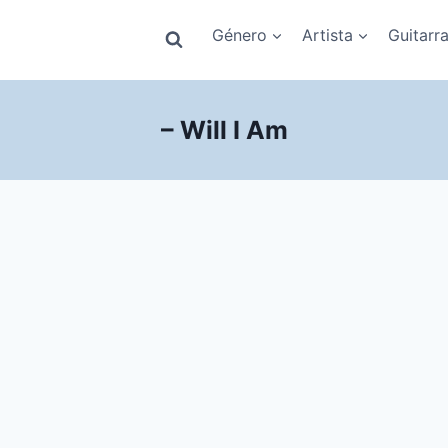
Género
Artista
Guitarr
– Will I Am