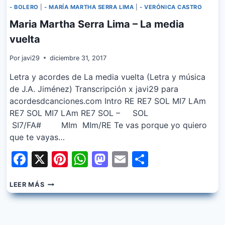
- BOLERO
|
- MARÍA MARTHA SERRA LIMA
|
- VERÓNICA CASTRO
Maria Martha Serra Lima – La media
vuelta
Por
javi29
diciembre 31, 2017
Letra y acordes de La media vuelta (Letra y música
de J.A. Jiménez) Transcripción x javi29 para
acordesdcanciones.com Intro RE RE7 SOL MI7 LAm
RE7 SOL MI7 LAm RE7 SOL – SOL
SI7/FA# MIm MIm/RE Te vas porque yo quiero
que te vayas…
Facebook
X
Pinterest
WhatsApp
Mastodon
Email
Share
MARIA
LEER MÁS
MARTHA
SERRA
LIMA
–