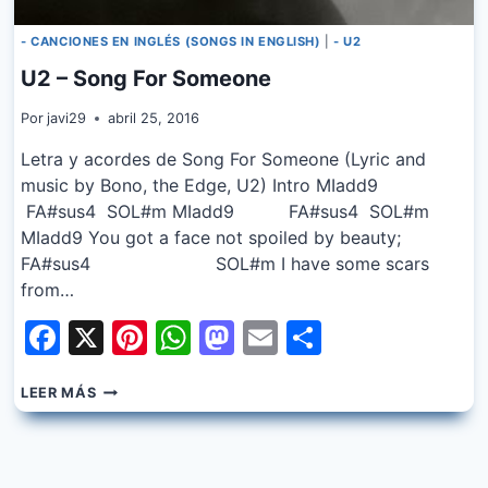
- CANCIONES EN INGLÉS (SONGS IN ENGLISH)
|
- U2
U2 – Song For Someone
Por
javi29
abril 25, 2016
Letra y acordes de Song For Someone (Lyric and
music by Bono, the Edge, U2) Intro MIadd9
FA#sus4 SOL#m MIadd9 FA#sus4 SOL#m
MIadd9 You got a face not spoiled by beauty;
FA#sus4 SOL#m I have some scars
from…
Facebook
X
Pinterest
WhatsApp
Mastodon
Email
Share
U2
LEER MÁS
–
SONG
FOR
SOMEONE