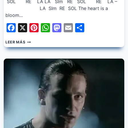
SOL RE LA LA SIm RE SOL RE LA –
LA SIm RE SOL The heart is a
bloom…
Facebook
X
Pinterest
WhatsApp
Mastodon
Email
Share
U2
LEER MÁS
–
BEAUTIFUL
DAY