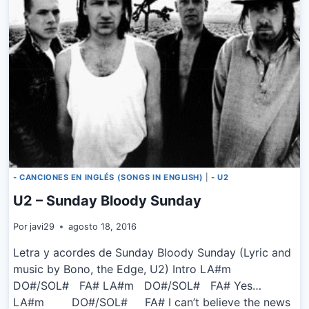
- CANCIONES EN INGLÉS (SONGS IN ENGLISH)
|
- U2
U2 – Sunday Bloody Sunday
Por
javi29
agosto 18, 2016
Letra y acordes de Sunday Bloody Sunday (Lyric and
music by Bono, the Edge, U2) Intro LA#m
DO#/SOL# FA# LA#m DO#/SOL# FA# Yes…
LA#m DO#/SOL# FA# I can’t believe the news