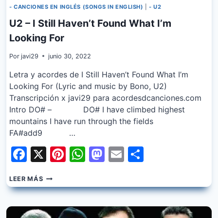
- CANCIONES EN INGLÉS (SONGS IN ENGLISH)
|
- U2
U2 – I Still Haven’t Found What I’m
Looking For
Por
javi29
junio 30, 2022
Letra y acordes de I Still Haven’t Found What I’m
Looking For (Lyric and music by Bono, U2)
Transcripción x javi29 para acordesdcanciones.com
Intro DO# – DO# I have climbed highest
mountains I have run through the fields
FA#add9 …
Facebook
X
Pinterest
WhatsApp
Mastodon
Email
Share
U2
LEER MÁS
–
I
STILL
HAVEN’T