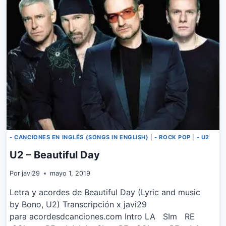
FOUND
WHAT
I’M
LOOKING
FOR
- CANCIONES EN INGLÉS (SONGS IN ENGLISH)
|
- ROCK POP
|
- U2
U2 – Beautiful Day
Por
javi29
mayo 1, 2019
Letra y acordes de Beautiful Day (Lyric and music
by Bono, U2) Transcripción x javi29
para acordesdcanciones.com Intro LA SIm RE