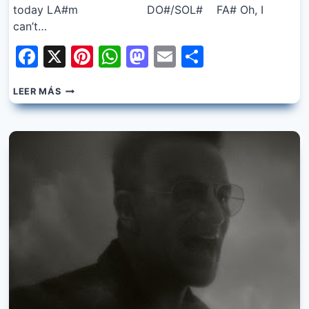
today LA#m DO#/SOL# FA# Oh, I
can’t…
Facebook
X
Pinterest
WhatsApp
Mastodon
Email
Share
U2
LEER MÁS
–
SUNDAY
BLOODY
SUNDAY