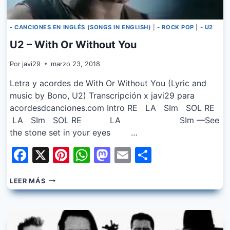
- CANCIONES EN INGLÉS (SONGS IN ENGLISH)
|
- ROCK POP
|
- U2
U2 – With Or Without You
Por
javi29
marzo 23, 2018
Letra y acordes de With Or Without You (Lyric and
music by Bono, U2) Transcripción x javi29 para
acordesdcanciones.com Intro RE LA SIm SOL RE
LA SIm SOL RE LA SIm —See
the stone set in your eyes …
Facebook
X
Pinterest
WhatsApp
Mastodon
Email
Share
U2
LEER MÁS
–
WITH
OR
WITHOUT
YOU