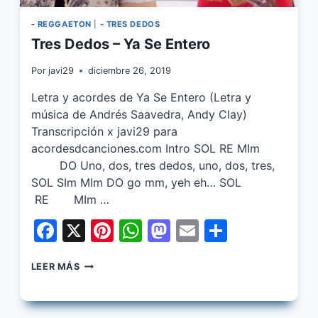
- REGGAETON
|
- TRES DEDOS
Tres Dedos – Ya Se Entero
Por
javi29
diciembre 26, 2019
Letra y acordes de Ya Se Entero (Letra y
música de Andrés Saavedra, Andy Clay)
Transcripción x javi29 para
acordesdcanciones.com Intro SOL RE MIm
DO Uno, dos, tres dedos, uno, dos, tres,
SOL SIm MIm DO go mm, yeh eh… SOL
RE MIm …
Facebook
X
Pinterest
WhatsApp
Mastodon
Email
Share
TRES
LEER MÁS
DEDOS
–
YA
SE