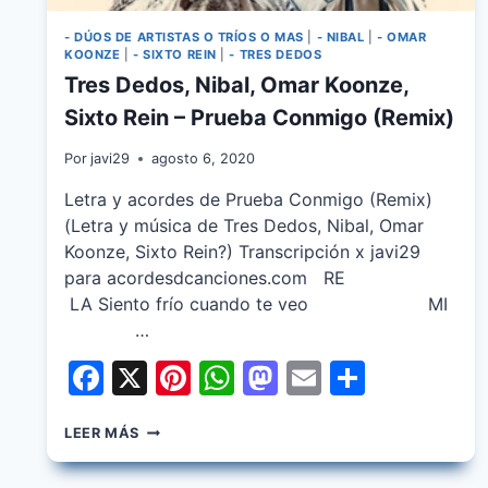
- DÚOS DE ARTISTAS O TRÍOS O MAS
|
- NIBAL
|
- OMAR
KOONZE
|
- SIXTO REIN
|
- TRES DEDOS
Tres Dedos, Nibal, Omar Koonze,
Sixto Rein – Prueba Conmigo (Remix)
Por
javi29
agosto 6, 2020
Letra y acordes de Prueba Conmigo (Remix)
(Letra y música de Tres Dedos, Nibal, Omar
Koonze, Sixto Rein?) Transcripción x javi29
para acordesdcanciones.com RE
LA Siento frío cuando te veo MI
…
Facebook
X
Pinterest
WhatsApp
Mastodon
Email
Share
TRES
LEER MÁS
DEDOS,
NIBAL,