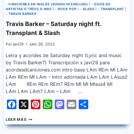
- CANCIONES EN INGLÉS (SONGS IN ENGLISH)
|
- DÚOS DE
ARTISTAS O TRÍOS O MAS
|
- ROCK POP
|
- SLASH
|
- TRANSPLANT
|
- TRAVIS BARKER
Travis Barker – Saturday night ft.
Transplant & Slash
Por
javi29
julio 26, 2022
Letra y acordes de Saturday night (Lyric and music
by Travis Barker?) Transcripción x javi29 para
acordesdcanciones.com Intro base LAm REm MI LAm
LAm REm MI LAm – Intro adornada LAm LAm LAsus2
LAm REm REm REm7 REm MI MI MIsus4 MI
LAm LAm LAm7 LAm – LAm …
Facebook
X
Pinterest
WhatsApp
Mastodon
Email
Share
TRAVIS
LEER MÁS
BARKER
–