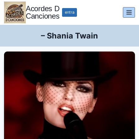
Saltar
Acordes D
al
entra
Canciones
contenido
– Shania Twain