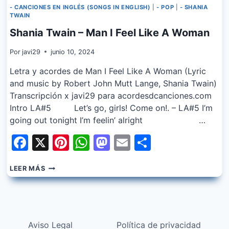
- CANCIONES EN INGLÉS (SONGS IN ENGLISH)
|
- POP
|
- SHANIA
TWAIN
Shania Twain – Man I Feel Like A Woman
Por
javi29
junio 10, 2024
Letra y acordes de Man I Feel Like A Woman (Lyric
and music by Robert John Mutt Lange, Shania Twain)
Transcripción x javi29 para acordesdcanciones.com
Intro LA#5 Let’s go, girls! Come on!. – LA#5 I’m
going out tonight I’m feelin’ alright …
Facebook
X
Pinterest
WhatsApp
Mastodon
Email
Share
SHANIA
LEER MÁS
TWAIN
–
MAN
I
FEEL
Aviso Legal
Política de privacidad
LIKE